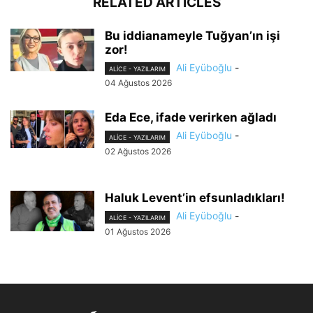
RELATED ARTICLES
Bu iddianameyle Tuğyan’ın işi
zor!
Ali Eyüboğlu
-
ALİCE - YAZILARIM
04 Ağustos 2026
Eda Ece, ifade verirken ağladı
Ali Eyüboğlu
-
ALİCE - YAZILARIM
02 Ağustos 2026
Haluk Levent’in efsunladıkları!
Ali Eyüboğlu
-
ALİCE - YAZILARIM
01 Ağustos 2026