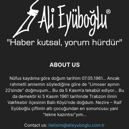
ABOUT US
Nüfus kaydıma göre doğum tarihim 07.05.1961… Ancak
rahmetli annemin söylediğine göre de “Limoser ayının
22’sinde” doğmuşum… Bu da 5 Kasım’a tekabül ediyor… Bu
da demektir ki 5 Kasım 1961 tarihinde Trabzon ilinin
Vakfıkebir ilçesinin Ballı Köyü’nde doğdum. Nezire – Raif
Eyüboğlu çiftinin altı çocuğundan en sonuncusu yani
“tekne kazıntısı”yım…
Contact us:
iletisim@alieyuboglu.com.tr