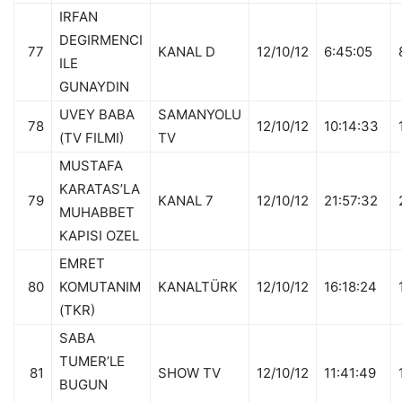
IRFAN
DEGIRMENCI
77
KANAL D
12/10/12
6:45:05
ILE
GUNAYDIN
UVEY BABA
SAMANYOLU
78
12/10/12
10:14:33
(TV FILMI)
TV
MUSTAFA
KARATAS’LA
79
KANAL 7
12/10/12
21:57:32
MUHABBET
KAPISI OZEL
EMRET
80
KOMUTANIM
KANALTÜRK
12/10/12
16:18:24
(TKR)
SABA
TUMER’LE
81
SHOW TV
12/10/12
11:41:49
BUGUN