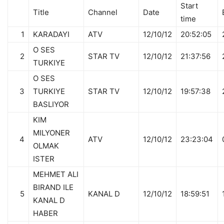
Start
Title
Channel
Date
time
1
KARADAYI
ATV
12/10/12
20:52:05
O SES
2
STAR TV
12/10/12
21:37:56
TURKIYE
O SES
3
TURKIYE
STAR TV
12/10/12
19:57:38
BASLIYOR
KIM
MILYONER
4
ATV
12/10/12
23:23:04
OLMAK
ISTER
MEHMET ALI
BIRAND ILE
5
KANAL D
12/10/12
18:59:51
KANAL D
HABER