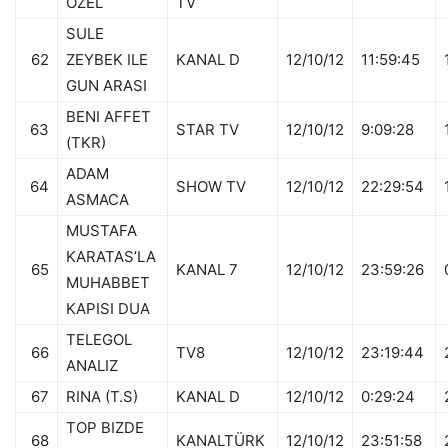
OZEL
TV
SULE
62
ZEYBEK ILE
KANAL D
12/10/12
11:59:45
GUN ARASI
BENI AFFET
63
STAR TV
12/10/12
9:09:28
(TKR)
ADAM
64
SHOW TV
12/10/12
22:29:54
ASMACA
MUSTAFA
KARATAS’LA
65
KANAL 7
12/10/12
23:59:26
MUHABBET
KAPISI DUA
TELEGOL
66
TV8
12/10/12
23:19:44
ANALIZ
67
RINA (T.S)
KANAL D
12/10/12
0:29:24
TOP BIZDE
68
KANALTÜRK
12/10/12
23:51:58