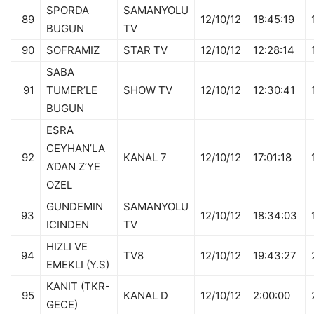
SPORDA
SAMANYOLU
89
12/10/12
18:45:19
BUGUN
TV
90
SOFRAMIZ
STAR TV
12/10/12
12:28:14
SABA
91
TUMER’LE
SHOW TV
12/10/12
12:30:41
BUGUN
ESRA
CEYHAN’LA
92
KANAL 7
12/10/12
17:01:18
A’DAN Z’YE
OZEL
GUNDEMIN
SAMANYOLU
93
12/10/12
18:34:03
ICINDEN
TV
HIZLI VE
94
TV8
12/10/12
19:43:27
EMEKLI (Y.S)
KANIT (TKR-
95
KANAL D
12/10/12
2:00:00
GECE)