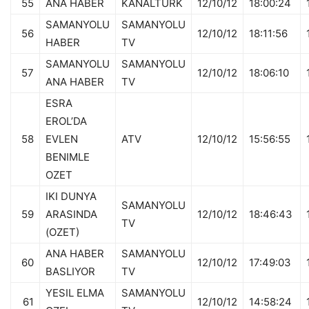
55
ANA HABER
KANALTÜRK
12/10/12
18:00:24
SAMANYOLU
SAMANYOLU
56
12/10/12
18:11:56
HABER
TV
SAMANYOLU
SAMANYOLU
57
12/10/12
18:06:10
ANA HABER
TV
ESRA
EROL’DA
58
EVLEN
ATV
12/10/12
15:56:55
BENIMLE
OZET
IKI DUNYA
SAMANYOLU
59
ARASINDA
12/10/12
18:46:43
TV
(OZET)
ANA HABER
SAMANYOLU
60
12/10/12
17:49:03
BASLIYOR
TV
YESIL ELMA
SAMANYOLU
61
12/10/12
14:58:24