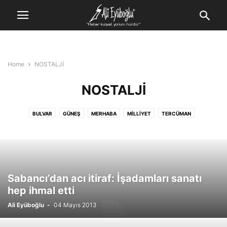
Home
NOSTALJİ
NOSTALJİ
BULVAR
GÜNEŞ
MERHABA
MILLIYET
TERCÜMAN
Sabancı’dan acı itiraf: İşadamları sanatı
hep ihmal etti
Ali Eyüboğlu
-
04 Mayıs 2013