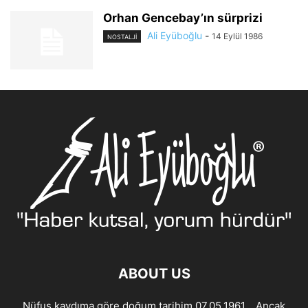
Orhan Gencebay’ın sürprizi
Ali Eyüboğlu
-
14 Eylül 1986
NOSTALJİ
ABOUT US
Nüfus kaydıma göre doğum tarihim 07.05.1961… Ancak