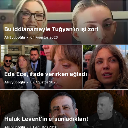
Bu iddianameyle Tuğyan’ın işi zor!
Ali Eyüboğlu
-
04 Ağustos 2026
Eda Ece, ifade verirken ağladı
Ali Eyüboğlu
-
02 Ağustos 2026
Haluk Levent’in efsunladıkları!
Ali Eyüboğlu
-
01 Ağustos 2026