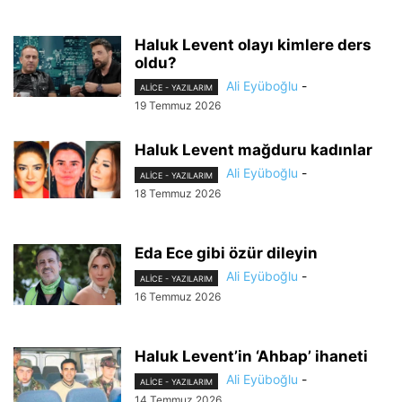
Haluk Levent olayı kimlere ders
oldu?
Ali Eyüboğlu
-
ALİCE - YAZILARIM
19 Temmuz 2026
Haluk Levent mağduru kadınlar
Ali Eyüboğlu
-
ALİCE - YAZILARIM
18 Temmuz 2026
Eda Ece gibi özür dileyin
Ali Eyüboğlu
-
ALİCE - YAZILARIM
16 Temmuz 2026
Haluk Levent’in ‘Ahbap’ ihaneti
Ali Eyüboğlu
-
ALİCE - YAZILARIM
14 Temmuz 2026