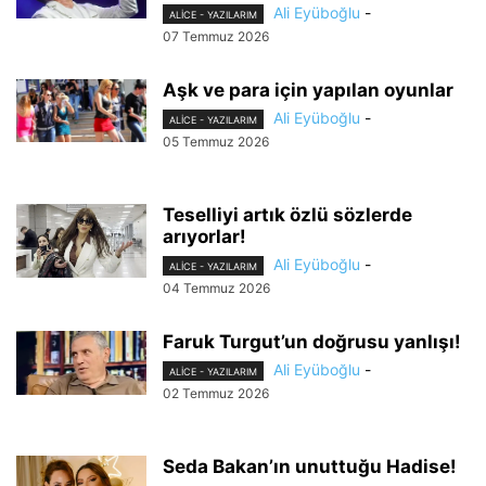
Ali Eyüboğlu
-
ALİCE - YAZILARIM
07 Temmuz 2026
Aşk ve para için yapılan oyunlar
Ali Eyüboğlu
-
ALİCE - YAZILARIM
05 Temmuz 2026
Teselliyi artık özlü sözlerde
arıyorlar!
Ali Eyüboğlu
-
ALİCE - YAZILARIM
04 Temmuz 2026
Faruk Turgut’un doğrusu yanlışı!
Ali Eyüboğlu
-
ALİCE - YAZILARIM
02 Temmuz 2026
Seda Bakan’ın unuttuğu Hadise!