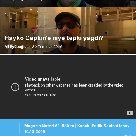
Hayko Cepkin’e niye tepki yağdı?
Ali Eyüboğlu
-
30 Temmuz 2026
Magazin Noteri 61. Bölüm | Konuk: Fadik Sevin Atasoy
14.10.2019