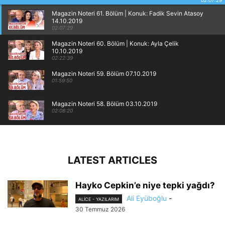
02:07:29
Magazin Noteri 61. Bölüm | Konuk: Fadik Sevin Atasoy
14.10.2019
02:07:29
Magazin Noteri 60. Bölüm | Konuk: Ayla Çelik
10.10.2019
02:22:39
Magazin Noteri 59. Bölüm 07.10.2019
01:59:50
Magazin Noteri 58. Bölüm 03.10.2019
02:08:20
Magazin Noteri 57. Bölüm | Konuk: Seren Serengil
30.09.2019
01:51:52
LATEST ARTICLES
Hayko Cepkin’e niye tepki yağdı?
Ali Eyüboğlu
-
ALİCE - YAZILARIM
30 Temmuz 2026