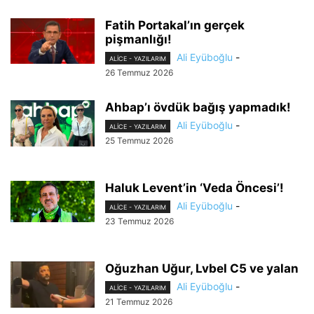
Fatih Portakal’ın gerçek
pişmanlığı!
Ali Eyüboğlu
-
ALİCE - YAZILARIM
26 Temmuz 2026
Ahbap’ı övdük bağış yapmadık!
Ali Eyüboğlu
-
ALİCE - YAZILARIM
25 Temmuz 2026
Haluk Levent’in ‘Veda Öncesi’!
Ali Eyüboğlu
-
ALİCE - YAZILARIM
23 Temmuz 2026
Oğuzhan Uğur, Lvbel C5 ve yalan
Ali Eyüboğlu
-
ALİCE - YAZILARIM
21 Temmuz 2026