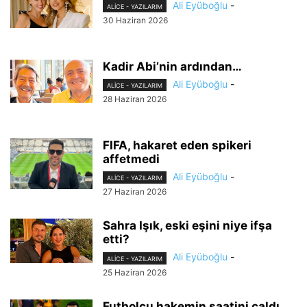
Ali Eyüboğlu
-
ALİCE - YAZILARIM
30 Haziran 2026
Kadir Abi’nin ardından…
Ali Eyüboğlu
-
ALİCE - YAZILARIM
28 Haziran 2026
FIFA, hakaret eden spikeri
affetmedi
Ali Eyüboğlu
-
ALİCE - YAZILARIM
27 Haziran 2026
Sahra Işık, eski eşini niye ifşa
etti?
Ali Eyüboğlu
-
ALİCE - YAZILARIM
25 Haziran 2026
Futbolcu hakemin saatini çaldı