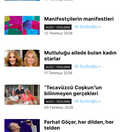
Manifestçilerin manifestleri
Ali Eyüboğlu
-
ALİCE - YAZILARIM
12 Temmuz 2026
Mutluluğu ailede bulan kadın
starlar
Ali Eyüboğlu
-
ALİCE - YAZILARIM
11 Temmuz 2026
“Tecavüzcü Coşkun”un
bilinmeyen gerçekleri
Ali Eyüboğlu
-
ALİCE - YAZILARIM
09 Temmuz 2026
Ferhat Göçer, her dilden, her
telden