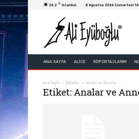
C
26.2
İstanbul
8 Ağustos 2026 Cumartesi 14
ANA SAYFA
ALİCE
RÖPORTAJLARIM
N
Ana Sayfa
Etiketler
Analar ve Anneler
Etiket: Analar ve Ann