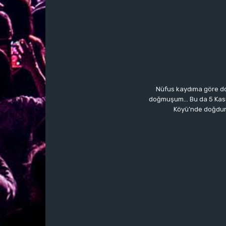
Nüfus kaydıma göre do
doğmuşum… Bu da 5 Kasım’a
Köyü’nde doğdum.