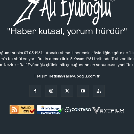
ğum tarihim 07.05.1961… Ancak rahmetli annemin söylediğine göre de “Li
 tekabül ediyor… Bu da demektir ki 5 Kasım 1961 tarihinde Trabzon ilinin 
 Nezire – Raif Eyüboğlu çiftinin altı çocuğundan en sonuncusu yani “tek
İletişim:
iletisim@alieyuboglu.com.tr