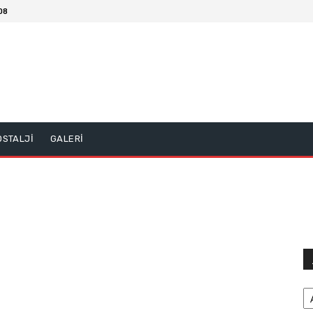
08
OSTALJİ
GALERİ
Ar