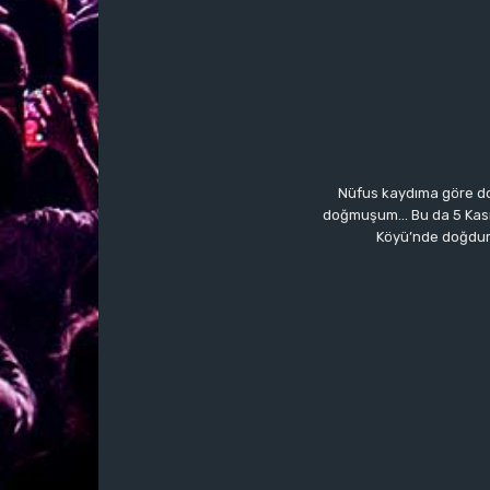
Nüfus kaydıma göre do
doğmuşum… Bu da 5 Kasım’a
Köyü’nde doğdum.