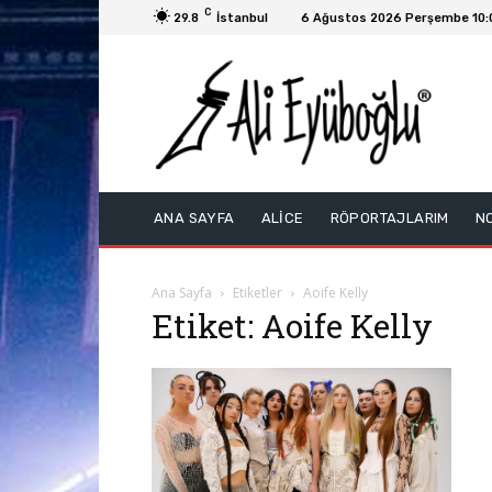
C
29.8
İstanbul
6 Ağustos 2026 Perşembe 10:
ANA SAYFA
ALİCE
RÖPORTAJLARIM
N
Ana Sayfa
Etiketler
Aoife Kelly
Etiket: Aoife Kelly