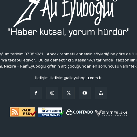
ğum tarihim 07.05.1961… Ancak rahmetli annemin söylediğine göre de “Li
 tekabül ediyor… Bu da demektir ki 5 Kasım 1961 tarihinde Trabzon ilinin 
 Nezire – Raif Eyüboğlu çiftinin altı çocuğundan en sonuncusu yani “tek
İletişim:
iletisim@alieyuboglu.com.tr