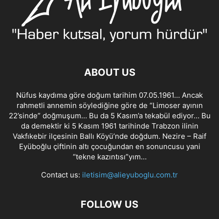
ABOUT US
Nüfus kaydıma göre doğum tarihim 07.05.1961… Ancak
rahmetli annemin söylediğine göre de “Limoser ayının
22’sinde” doğmuşum… Bu da 5 Kasım’a tekabül ediyor… Bu
da demektir ki 5 Kasım 1961 tarihinde Trabzon ilinin
Vakfıkebir ilçesinin Ballı Köyü’nde doğdum. Nezire – Raif
Eyüboğlu çiftinin altı çocuğundan en sonuncusu yani
“tekne kazıntısı”yım…
Contact us:
iletisim@alieyuboglu.com.tr
FOLLOW US