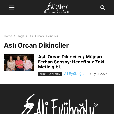
Home
Tags
Aslı Orcan Dikinciler
Aslı Orcan Dikinciler
Aslı Orcan Dikinciler / Müjgan
Ferhan Şensoy: Hedefimiz Zeki
Metin gibi...
Ali Eyüboğlu
-
14 Eylül 2025
ALİCE - YAZILARIM