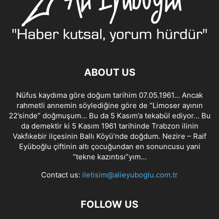
ABOUT US
Nüfus kaydıma göre doğum tarihim 07.05.1961… Ancak
rahmetli annemin söylediğine göre de “Limoser ayının
22’sinde” doğmuşum… Bu da 5 Kasım’a tekabül ediyor… Bu
da demektir ki 5 Kasım 1961 tarihinde Trabzon ilinin
Vakfıkebir ilçesinin Ballı Köyü’nde doğdum. Nezire – Raif
Eyüboğlu çiftinin altı çocuğundan en sonuncusu yani
“tekne kazıntısı”yım…
Contact us:
iletisim@alieyuboglu.com.tr
FOLLOW US