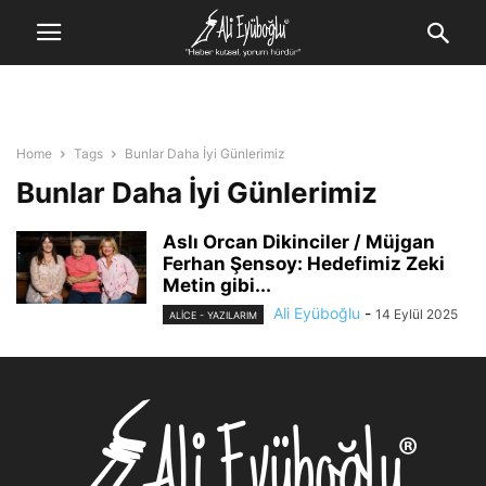
Home
Tags
Bunlar Daha İyi Günlerimiz
Bunlar Daha İyi Günlerimiz
Aslı Orcan Dikinciler / Müjgan
Ferhan Şensoy: Hedefimiz Zeki
Metin gibi...
Ali Eyüboğlu
-
14 Eylül 2025
ALİCE - YAZILARIM