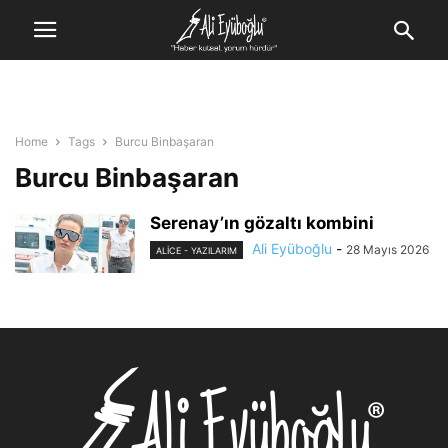
Home
Tags
Burcu Binbaşaran
Burcu Binbaşaran
Serenay’ın gözaltı kombini
Ali Eyüboğlu
-
28 Mayıs 2026
ALİCE - YAZILARIM