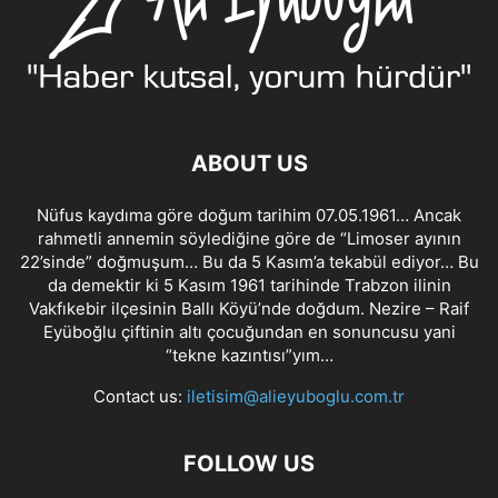
ABOUT US
Nüfus kaydıma göre doğum tarihim 07.05.1961… Ancak
rahmetli annemin söylediğine göre de “Limoser ayının
22’sinde” doğmuşum… Bu da 5 Kasım’a tekabül ediyor… Bu
da demektir ki 5 Kasım 1961 tarihinde Trabzon ilinin
Vakfıkebir ilçesinin Ballı Köyü’nde doğdum. Nezire – Raif
Eyüboğlu çiftinin altı çocuğundan en sonuncusu yani
“tekne kazıntısı”yım…
Contact us:
iletisim@alieyuboglu.com.tr
FOLLOW US