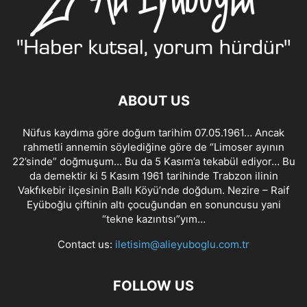
ABOUT US
Nüfus kaydıma göre doğum tarihim 07.05.1961… Ancak
rahmetli annemin söylediğine göre de “Limoser ayının
22’sinde” doğmuşum… Bu da 5 Kasım’a tekabül ediyor… Bu
da demektir ki 5 Kasım 1961 tarihinde Trabzon ilinin
Vakfıkebir ilçesinin Ballı Köyü’nde doğdum. Nezire – Raif
Eyüboğlu çiftinin altı çocuğundan en sonuncusu yani
“tekne kazıntısı”yım…
Contact us:
iletisim@alieyuboglu.com.tr
FOLLOW US