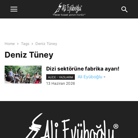
Home
Tags
Deniz Tüney
Deniz Tüney
Dizi sektörüne fabrika ayarı!
Ali Eyüboğlu
-
ALİCE - YAZILARIM
13 Haziran 2026