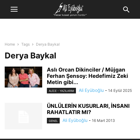
Home
Tags
Derya Baykal
Derya Baykal
Aslı Orcan Dikinciler / Müjgan
Ferhan Şensoy: Hedefimiz Zeki
Metin gibi...
Ali Eyüboğlu
-
14 Eylül 2025
ALİCE - YAZILARIM
ÜNLÜLERİN KUSURLARI, İNSANI
RAHATLATIR MI?
Ali Eyüboğlu
-
16 Mart 2013
GENEL