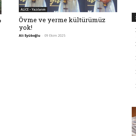
ALİCE - Yazılarım
Övme ve yerme kültürümüz
?
yok!
Ali Eyüboğlu
-
09 Ekim 2025