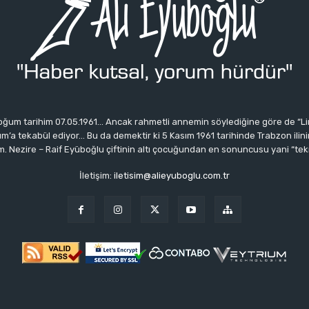
ğum tarihim 07.05.1961… Ancak rahmetli annemin söylediğine göre de “Li
 tekabül ediyor… Bu da demektir ki 5 Kasım 1961 tarihinde Trabzon ilinin 
 Nezire – Raif Eyüboğlu çiftinin altı çocuğundan en sonuncusu yani “tek
İletişim:
iletisim@alieyuboglu.com.tr