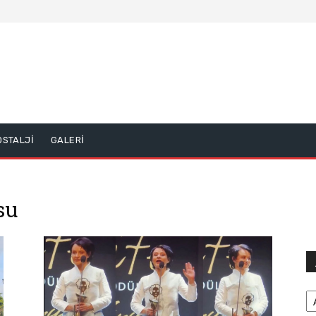
OSTALJİ
GALERİ
su
Ar