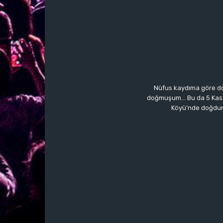
Nüfus kaydıma göre do
doğmuşum… Bu da 5 Kasım’a
Köyü’nde doğdum.