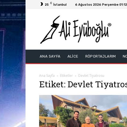
C
25
İstanbul
6 Ağustos 2026 Perşembe 01:12
ANA SAYFA
ALİCE
RÖPORTAJLARIM
N
Ana Sayfa
Etiketler
Devlet Tiyatrosu
Etiket: Devlet Tiyatro