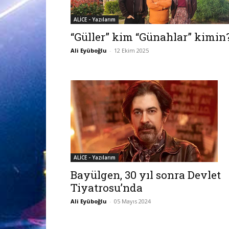
ALİCE - Yazılarım
“Güller” kim “Günahlar” kimin
Ali Eyüboğlu
-
12 Ekim 2025
ALİCE - Yazılarım
Bayülgen, 30 yıl sonra Devlet
Tiyatrosu’nda
Ali Eyüboğlu
-
05 Mayıs 2024