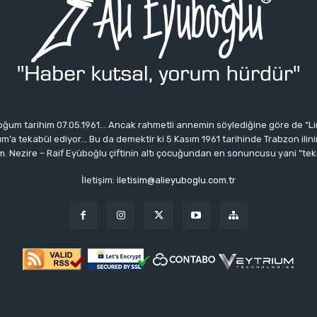
ğum tarihim 07.05.1961… Ancak rahmetli annemin söylediğine göre de “Li
 tekabül ediyor… Bu da demektir ki 5 Kasım 1961 tarihinde Trabzon ilinin 
 Nezire – Raif Eyüboğlu çiftinin altı çocuğundan en sonuncusu yani “tek
İletişim:
iletisim@alieyuboglu.com.tr