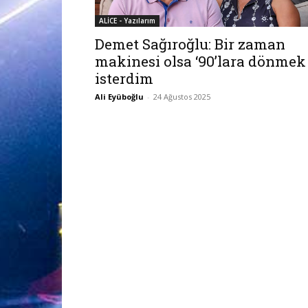
ALİCE - Yazılarım
Demet Sağıroğlu: Bir zaman
makinesi olsa ‘90’lara dönmek
isterdim
Ali Eyüboğlu
-
24 Ağustos 2025