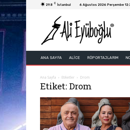
C
29.8
İstanbul
6 Ağustos 2026 Perşembe 12:
ANA SAYFA
ALİCE
RÖPORTAJLARIM
N
Ana Sayfa
Etiketler
Drom
Etiket: Drom