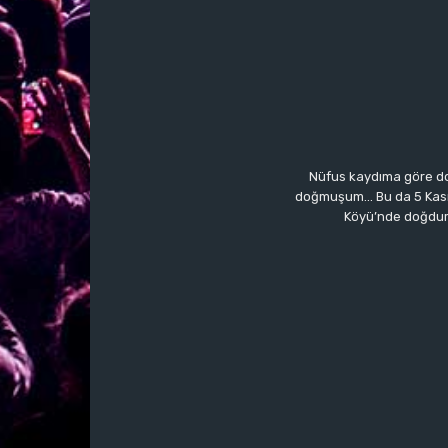
Nüfus kaydıma göre do
doğmuşum… Bu da 5 Kasım’a
Köyü’nde doğdum.