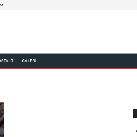
23
OSTALJİ
GALERİ
Ar