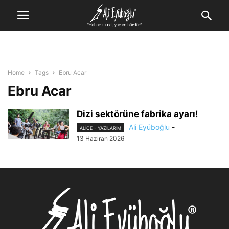
Home
Tags
Ebru Acar
Ebru Acar
Dizi sektörüne fabrika ayarı!
Ali Eyüboğlu
-
ALİCE - YAZILARIM
13 Haziran 2026