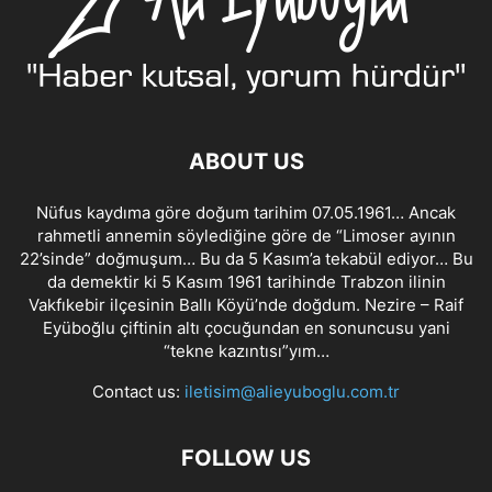
ABOUT US
Nüfus kaydıma göre doğum tarihim 07.05.1961… Ancak
rahmetli annemin söylediğine göre de “Limoser ayının
22’sinde” doğmuşum… Bu da 5 Kasım’a tekabül ediyor… Bu
da demektir ki 5 Kasım 1961 tarihinde Trabzon ilinin
Vakfıkebir ilçesinin Ballı Köyü’nde doğdum. Nezire – Raif
Eyüboğlu çiftinin altı çocuğundan en sonuncusu yani
“tekne kazıntısı”yım…
Contact us:
iletisim@alieyuboglu.com.tr
FOLLOW US