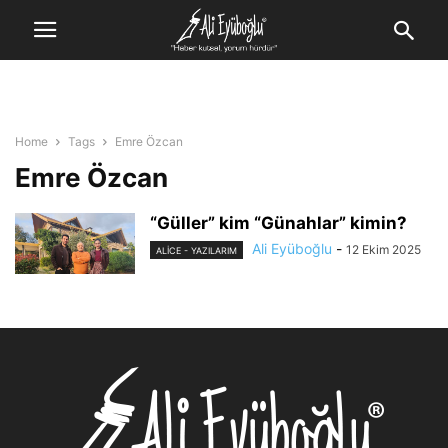
Home
Tags
Emre Özcan
Emre Özcan
“Güller” kim “Günahlar” kimin?
Ali Eyüboğlu
-
12 Ekim 2025
ALİCE - YAZILARIM