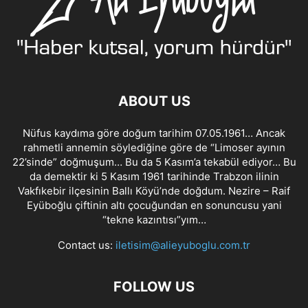
ABOUT US
Nüfus kaydıma göre doğum tarihim 07.05.1961… Ancak
rahmetli annemin söylediğine göre de “Limoser ayının
22’sinde” doğmuşum… Bu da 5 Kasım’a tekabül ediyor… Bu
da demektir ki 5 Kasım 1961 tarihinde Trabzon ilinin
Vakfıkebir ilçesinin Ballı Köyü’nde doğdum. Nezire – Raif
Eyüboğlu çiftinin altı çocuğundan en sonuncusu yani
“tekne kazıntısı”yım…
Contact us:
iletisim@alieyuboglu.com.tr
FOLLOW US