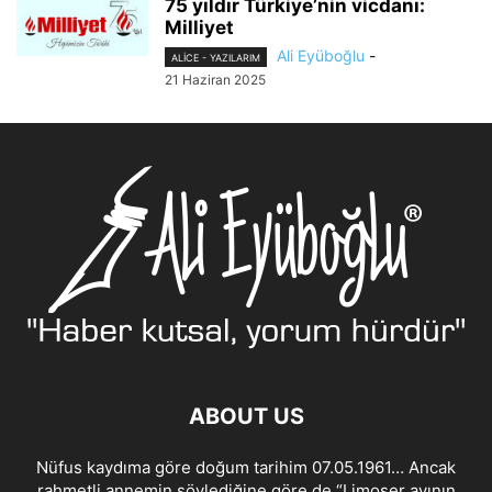
75 yıldır Türkiye’nin vicdanı:
Milliyet
Ali Eyüboğlu
-
ALİCE - YAZILARIM
21 Haziran 2025
ABOUT US
Nüfus kaydıma göre doğum tarihim 07.05.1961… Ancak
rahmetli annemin söylediğine göre de “Limoser ayının