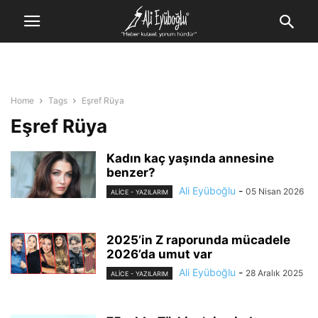
Home
Tags
Eşref Rüya
Eşref Rüya
Kadın kaç yaşında annesine
benzer?
Ali Eyüboğlu
-
05 Nisan 2026
ALİCE - YAZILARIM
2025’in Z raporunda mücadele
2026’da umut var
Ali Eyüboğlu
-
28 Aralık 2025
ALİCE - YAZILARIM