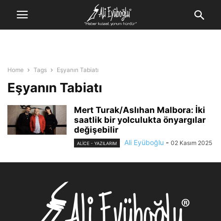
Home
Tags
Eşyanın Tabiatı
Eşyanın Tabiatı
Mert Turak/Aslıhan Malbora: İki
saatlik bir yolculukta önyargılar
değişebilir
Ali Eyüboğlu
-
02 Kasım 2025
ALİCE - YAZILARIM