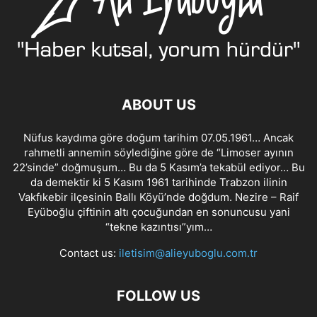
ABOUT US
Nüfus kaydıma göre doğum tarihim 07.05.1961… Ancak
rahmetli annemin söylediğine göre de “Limoser ayının
22’sinde” doğmuşum… Bu da 5 Kasım’a tekabül ediyor… Bu
da demektir ki 5 Kasım 1961 tarihinde Trabzon ilinin
Vakfıkebir ilçesinin Ballı Köyü’nde doğdum. Nezire – Raif
Eyüboğlu çiftinin altı çocuğundan en sonuncusu yani
“tekne kazıntısı”yım…
Contact us:
iletisim@alieyuboglu.com.tr
FOLLOW US