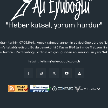
ğum tarihim 07.05.1961… Ancak rahmetli annemin söylediğine göre de “Li
 tekabül ediyor… Bu da demektir ki 5 Kasım 1961 tarihinde Trabzon ilinin 
 Nezire – Raif Eyüboğlu çiftinin altı çocuğundan en sonuncusu yani “tek
İletişim:
iletisim@alieyuboglu.com.tr