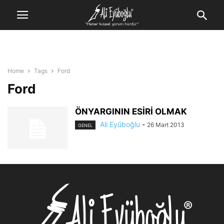
Home
Tags
Ford
Ford
ÖNYARGININ ESİRİ OLMAK
Ali Eyüboğlu
-
26 Mart 2013
GENEL