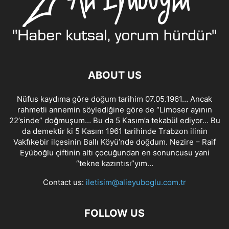
ABOUT US
Nüfus kaydıma göre doğum tarihim 07.05.1961… Ancak
rahmetli annemin söylediğine göre de “Limoser ayının
22’sinde” doğmuşum… Bu da 5 Kasım’a tekabül ediyor… Bu
da demektir ki 5 Kasım 1961 tarihinde Trabzon ilinin
Vakfıkebir ilçesinin Ballı Köyü’nde doğdum. Nezire – Raif
Eyüboğlu çiftinin altı çocuğundan en sonuncusu yani
“tekne kazıntısı”yım…
Contact us:
iletisim@alieyuboglu.com.tr
FOLLOW US