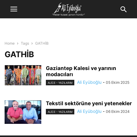
Home
Tags
GATHİB
GATHİB
Gaziantep Kalesi ve yarının
modacıları
Ali Eyüboğlu
-
05 Ekim 2025
ALİCE - YAZILARIM
Tekstil sektörüne yeni yetenekler
Ali Eyüboğlu
-
06 Ekim 2024
ALİCE - YAZILARIM