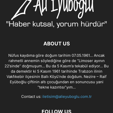
ABOUT US
Nüfus kaydıma göre doğum tarihim 07.05.1961… Ancak
rahmetli annemin söylediğine göre de “Limoser ayının
22’sinde” doğmuşum… Bu da 5 Kasım’a tekabül ediyor… Bu
da demektir ki 5 Kasım 1961 tarihinde Trabzon ilinin
Vakfıkebir ilçesinin Ballı Köyü’nde doğdum. Nezire – Raif
Eyüboğlu çiftinin altı çocuğundan en sonuncusu yani
“tekne kazıntısı”yım…
Contact us:
iletisim@alieyuboglu.com.tr
FOLLOW US