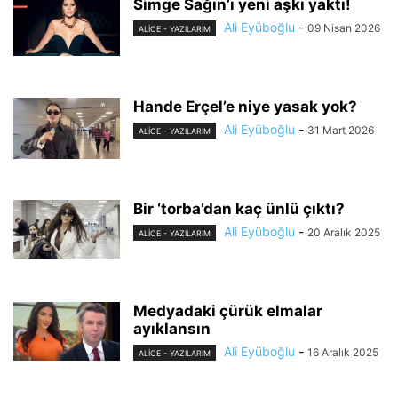
Simge Sağın’ı yeni aşkı yaktı!
Ali Eyüboğlu
-
09 Nisan 2026
ALİCE - YAZILARIM
Hande Erçel’e niye yasak yok?
Ali Eyüboğlu
-
31 Mart 2026
ALİCE - YAZILARIM
Bir ‘torba’dan kaç ünlü çıktı?
Ali Eyüboğlu
-
20 Aralık 2025
ALİCE - YAZILARIM
Medyadaki çürük elmalar
ayıklansın
Ali Eyüboğlu
-
16 Aralık 2025
ALİCE - YAZILARIM