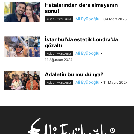
Hatalarından ders almayanın
sonu!
Ali Eyüboğlu
-
04 Mart 2025
ALİCE - YAZILARIM
İstanbul’da estetik Londra’da
gözaltı
Ali Eyüboğlu
-
ALİCE - YAZILARIM
11 Ağustos 2024
Adaletin bu mu dünya?
Ali Eyüboğlu
-
11 Mayıs 2024
ALİCE - YAZILARIM