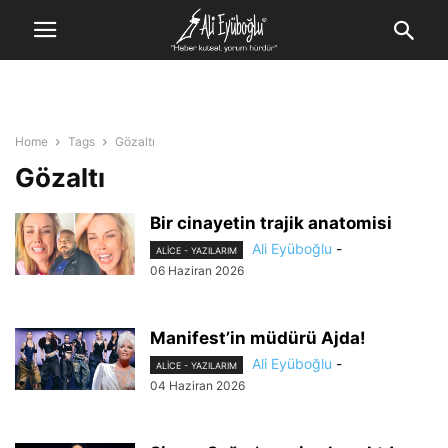
Home
Tags
Gözaltı
Gözaltı
Bir cinayetin trajik anatomisi
Ali Eyüboğlu
-
ALİCE - YAZILARIM
06 Haziran 2026
Manifest’in müdürü Ajda!
Ali Eyüboğlu
-
ALİCE - YAZILARIM
04 Haziran 2026