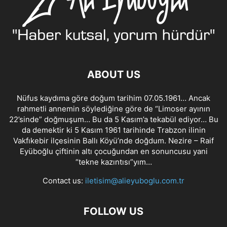
ABOUT US
Nüfus kaydıma göre doğum tarihim 07.05.1961… Ancak
rahmetli annemin söylediğine göre de “Limoser ayının
22’sinde” doğmuşum… Bu da 5 Kasım’a tekabül ediyor… Bu
da demektir ki 5 Kasım 1961 tarihinde Trabzon ilinin
Vakfıkebir ilçesinin Ballı Köyü’nde doğdum. Nezire – Raif
Eyüboğlu çiftinin altı çocuğundan en sonuncusu yani
“tekne kazıntısı”yım…
Contact us:
iletisim@alieyuboglu.com.tr
FOLLOW US