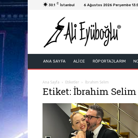
C
30.1
İstanbul
6 Ağustos 2026 Perşembe 13:
ANA SAYFA
ALİCE
RÖPORTAJLARIM
N
Ana Sayfa
Etiketler
İbrahim Selim
Etiket: İbrahim Selim