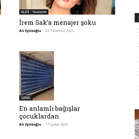
ALİCE - Yazılarım
İrem Sak’a menajer şoku
Ali Eyüboğlu
-
03 Temmuz 2025
GENEL
En anlamlı bağışlar
çocuklardan
Ali Eyüboğlu
-
17 Şubat 2023