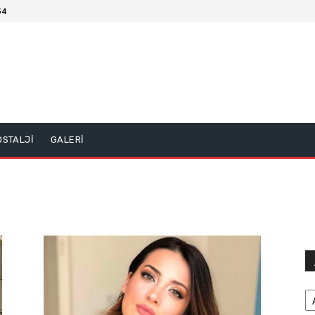
54
OSTALJİ
GALERİ
Ar