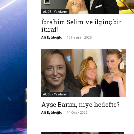
ALİCE - Yazılarım
İbrahim Selim ve ilginç bir
itiraf!
Ali Eyüboğlu
-
16 Haziran 2026
ALİCE - Yazılarım
Ayşe Barım, niye hedefte?
Ali Eyüboğlu
-
14 Ocak 2025