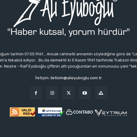
ğum tarihim 07.05.1961… Ancak rahmetli annemin söylediğine göre de “Li
 tekabül ediyor… Bu da demektir ki 5 Kasım 1961 tarihinde Trabzon ilinin 
 Nezire – Raif Eyüboğlu çiftinin altı çocuğundan en sonuncusu yani “tek
İletişim:
iletisim@alieyuboglu.com.tr