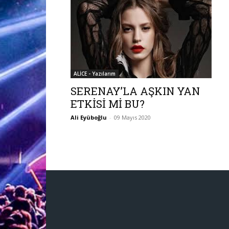
ALİCE - Yazılarım
SERENAY’LA AŞKIN YAN
ETKİSİ Mİ BU?
Ali Eyüboğlu
-
09 Mayıs 2020