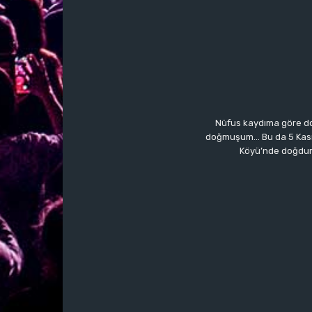
Nüfus kaydıma göre do
doğmuşum… Bu da 5 Kasım’a
Köyü’nde doğdum.