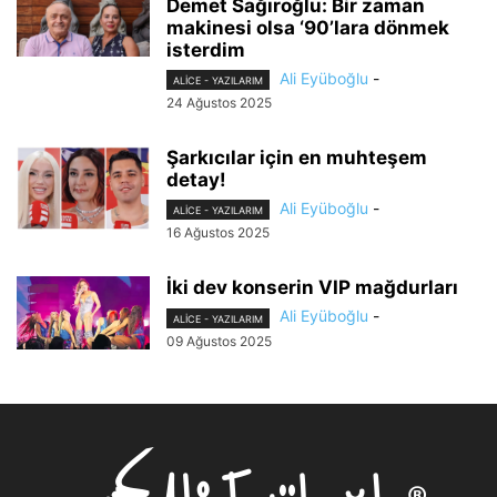
Demet Sağıroğlu: Bir zaman
makinesi olsa ‘90’lara dönmek
isterdim
Ali Eyüboğlu
-
ALİCE - YAZILARIM
24 Ağustos 2025
Şarkıcılar için en muhteşem
detay!
Ali Eyüboğlu
-
ALİCE - YAZILARIM
16 Ağustos 2025
İki dev konserin VIP mağdurları
Ali Eyüboğlu
-
ALİCE - YAZILARIM
09 Ağustos 2025