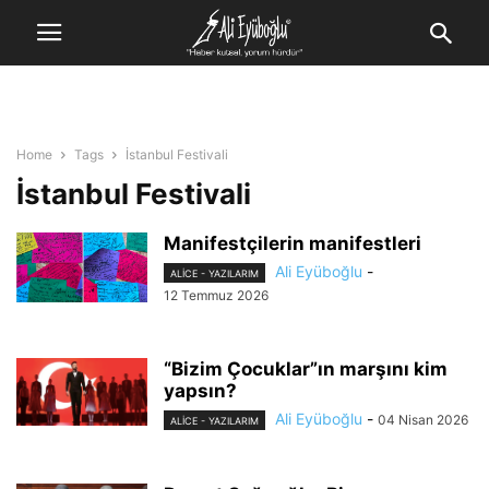
Home
Tags
İstanbul Festivali
İstanbul Festivali
Manifestçilerin manifestleri
Ali Eyüboğlu
-
ALİCE - YAZILARIM
12 Temmuz 2026
“Bizim Çocuklar”ın marşını kim
yapsın?
Ali Eyüboğlu
-
04 Nisan 2026
ALİCE - YAZILARIM