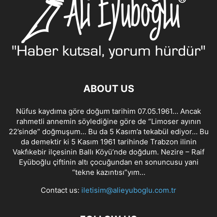
ABOUT US
Nüfus kaydıma göre doğum tarihim 07.05.1961… Ancak
rahmetli annemin söylediğine göre de “Limoser ayının
22’sinde” doğmuşum… Bu da 5 Kasım’a tekabül ediyor… Bu
da demektir ki 5 Kasım 1961 tarihinde Trabzon ilinin
Vakfıkebir ilçesinin Ballı Köyü’nde doğdum. Nezire – Raif
Eyüboğlu çiftinin altı çocuğundan en sonuncusu yani
“tekne kazıntısı”yım…
Contact us:
iletisim@alieyuboglu.com.tr