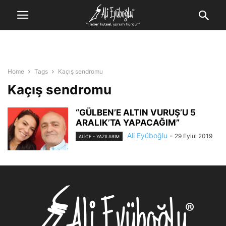
Home
Tags
Kaçış sendromu
Kaçış sendromu
“GÜLBEN’E ALTIN VURUŞ’U 5
ARALIK’TA YAPACAĞIM”
Ali Eyüboğlu
-
29 Eylül 2019
ALİCE - YAZILARIM