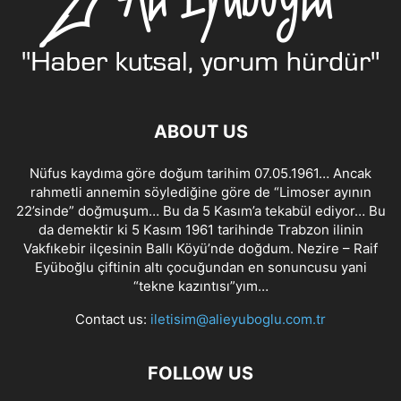
ABOUT US
Nüfus kaydıma göre doğum tarihim 07.05.1961… Ancak
rahmetli annemin söylediğine göre de “Limoser ayının
22’sinde” doğmuşum… Bu da 5 Kasım’a tekabül ediyor… Bu
da demektir ki 5 Kasım 1961 tarihinde Trabzon ilinin
Vakfıkebir ilçesinin Ballı Köyü’nde doğdum. Nezire – Raif
Eyüboğlu çiftinin altı çocuğundan en sonuncusu yani
“tekne kazıntısı”yım…
Contact us:
iletisim@alieyuboglu.com.tr
FOLLOW US