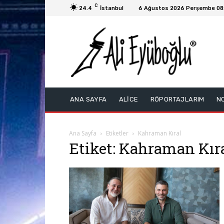
C
24.4
İstanbul
6 Ağustos 2026 Perşembe 08
ANA SAYFA
ALİCE
RÖPORTAJLARIM
N
Ana Sayfa
Etiketler
Kahraman Kıral
Etiket: Kahraman Kır