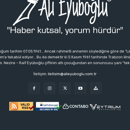
ğum tarihim 07.05.1961… Ancak rahmetli annemin söylediğine göre de “Li
 tekabül ediyor… Bu da demektir ki 5 Kasım 1961 tarihinde Trabzon ilinin 
 Nezire – Raif Eyüboğlu çiftinin altı çocuğundan en sonuncusu yani “tek
İletişim:
iletisim@alieyuboglu.com.tr