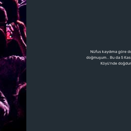
Nüfus kaydıma göre do
doğmuşum… Bu da 5 Kasım’a
Köyü’nde doğdum.