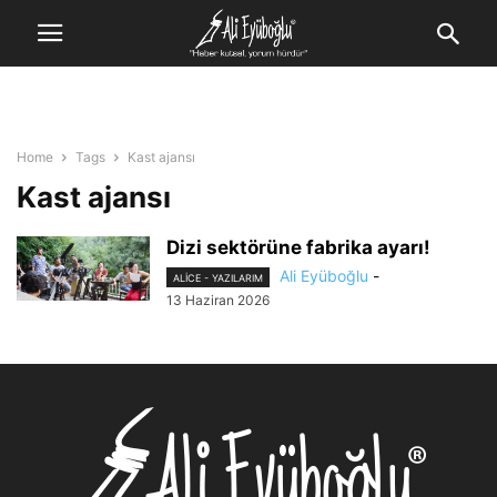
Home
Tags
Kast ajansı
Kast ajansı
Dizi sektörüne fabrika ayarı!
Ali Eyüboğlu
-
ALİCE - YAZILARIM
13 Haziran 2026