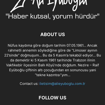
ABOUT US
Nüfus kaydıma göre doğum tarihim 07.05.1961… Ancak
rahmetli annemin söylediğine göre de “Limoser ayının
22’sinde” doğmuşum… Bu da 5 Kasım’a tekabül ediyor… Bu
da demektir ki 5 Kasım 1961 tarihinde Trabzon ilinin
Vakfıkebir ilçesinin Ballı Köyü’nde doğdum. Nezire – Raif
Eyüboğlu çiftinin altı çocuğundan en sonuncusu yani
“tekne kazıntısı”yım…
Contact us:
iletisim@alieyuboglu.com.tr
FOLLOW US