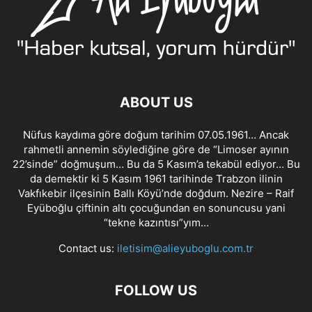
ABOUT US
Nüfus kaydıma göre doğum tarihim 07.05.1961… Ancak
rahmetli annemin söylediğine göre de “Limoser ayının
22’sinde” doğmuşum… Bu da 5 Kasım’a tekabül ediyor… Bu
da demektir ki 5 Kasım 1961 tarihinde Trabzon ilinin
Vakfıkebir ilçesinin Ballı Köyü’nde doğdum. Nezire – Raif
Eyüboğlu çiftinin altı çocuğundan en sonuncusu yani
“tekne kazıntısı”yım…
Contact us:
iletisim@alieyuboglu.com.tr
FOLLOW US