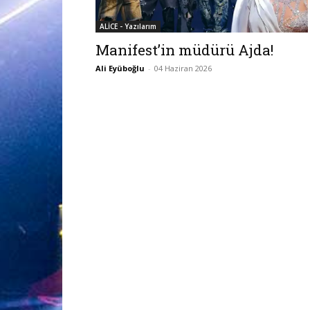
ALİCE - Yazılarım
Manifest’in müdürü Ajda!
Ali Eyüboğlu
-
04 Haziran 2026