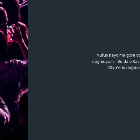
Nüfus kaydıma göre do
doğmuşum… Bu da 5 Kasım’a
Köyü’nde doğdum.