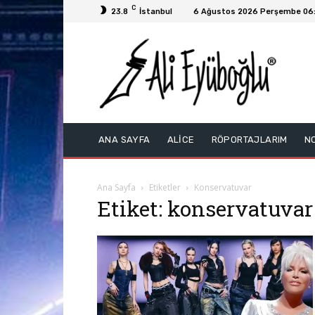
C
23.8
İstanbul
6 Ağustos 2026 Perşembe 06
ANA SAYFA
ALİCE
RÖPORTAJLARIM
N
Ana Sayfa
Etiketler
Konservatuvar
Etiket: konservatuvar