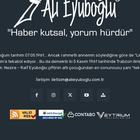
ğum tarihim 07.05.1961… Ancak rahmetli annemin söylediğine göre de “Li
 tekabül ediyor… Bu da demektir ki 5 Kasım 1961 tarihinde Trabzon ilinin 
 Nezire – Raif Eyüboğlu çiftinin altı çocuğundan en sonuncusu yani “tek
İletişim:
iletisim@alieyuboglu.com.tr