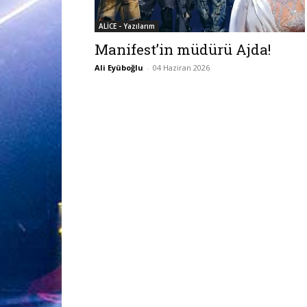
ALİCE - Yazılarım
Manifest’in müdürü Ajda!
Ali Eyüboğlu
-
04 Haziran 2026