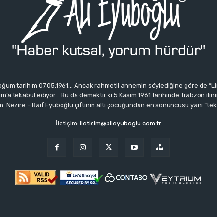
ğum tarihim 07.05.1961… Ancak rahmetli annemin söylediğine göre de “Li
 tekabül ediyor… Bu da demektir ki 5 Kasım 1961 tarihinde Trabzon ilinin 
 Nezire – Raif Eyüboğlu çiftinin altı çocuğundan en sonuncusu yani “tek
İletişim:
iletisim@alieyuboglu.com.tr