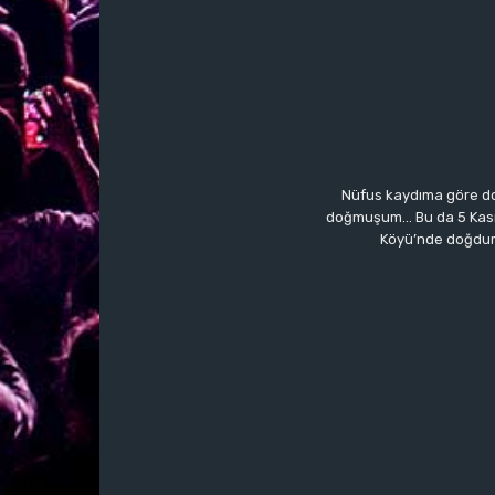
Nüfus kaydıma göre do
doğmuşum… Bu da 5 Kasım’a
Köyü’nde doğdum.