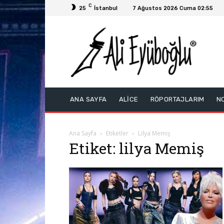
C
25
İstanbul
7 Ağustos 2026 Cuma 02:55
ANA SAYFA
ALİCE
RÖPORTAJLARIM
N
Ana Sayfa
Etiketler
Lilya Memiş
Etiket: lilya Memiş