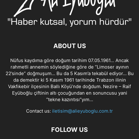
ABOUT US
Nüfus kaydıma göre doğum tarihim 07.05.1961… Ancak
rahmetli annemin söylediğine göre de “Limoser ayının
22’sinde” doğmuşum… Bu da 5 Kasım’a tekabül ediyor… Bu
da demektir ki 5 Kasım 1961 tarihinde Trabzon ilinin
Vakfıkebir ilçesinin Ballı Köyü’nde doğdum. Nezire – Raif
Eyüboğlu çiftinin altı çocuğundan en sonuncusu yani
“tekne kazıntısı”yım…
Contact us:
iletisim@alieyuboglu.com.tr
FOLLOW US