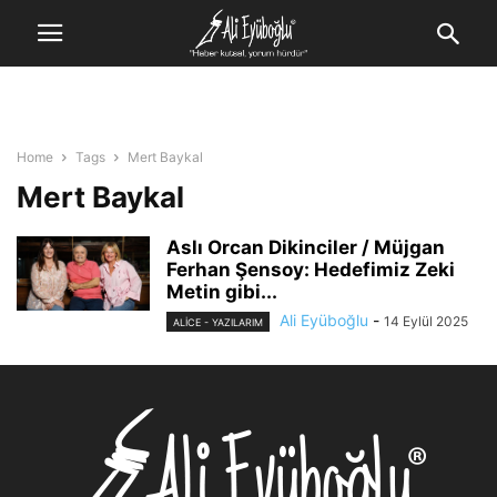
Home
Tags
Mert Baykal
Mert Baykal
Aslı Orcan Dikinciler / Müjgan
Ferhan Şensoy: Hedefimiz Zeki
Metin gibi...
Ali Eyüboğlu
-
14 Eylül 2025
ALİCE - YAZILARIM