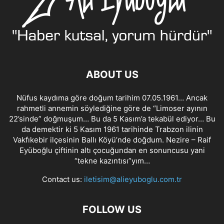
ABOUT US
Nüfus kaydıma göre doğum tarihim 07.05.1961… Ancak
rahmetli annemin söylediğine göre de “Limoser ayının
22’sinde” doğmuşum… Bu da 5 Kasım’a tekabül ediyor… Bu
da demektir ki 5 Kasım 1961 tarihinde Trabzon ilinin
Vakfıkebir ilçesinin Ballı Köyü’nde doğdum. Nezire – Raif
Eyüboğlu çiftinin altı çocuğundan en sonuncusu yani
“tekne kazıntısı”yım…
Contact us:
iletisim@alieyuboglu.com.tr
FOLLOW US