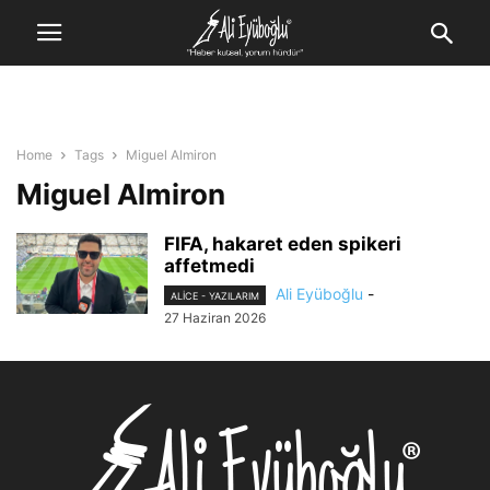
Home
Tags
Miguel Almiron
Miguel Almiron
FIFA, hakaret eden spikeri
affetmedi
Ali Eyüboğlu
-
ALİCE - YAZILARIM
27 Haziran 2026