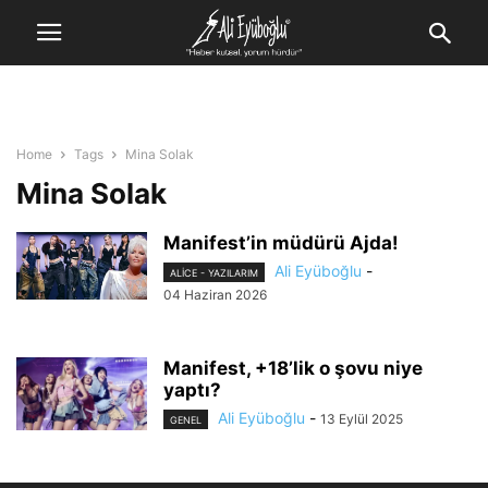
Home
Tags
Mina Solak
Mina Solak
Manifest’in müdürü Ajda!
Ali Eyüboğlu
-
ALİCE - YAZILARIM
04 Haziran 2026
Manifest, +18’lik o şovu niye
yaptı?
Ali Eyüboğlu
-
13 Eylül 2025
GENEL