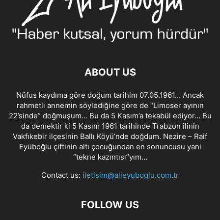
ABOUT US
Nüfus kaydıma göre doğum tarihim 07.05.1961… Ancak
rahmetli annemin söylediğine göre de “Limoser ayının
22’sinde” doğmuşum… Bu da 5 Kasım’a tekabül ediyor… Bu
da demektir ki 5 Kasım 1961 tarihinde Trabzon ilinin
Vakfıkebir ilçesinin Ballı Köyü’nde doğdum. Nezire – Raif
Eyüboğlu çiftinin altı çocuğundan en sonuncusu yani
“tekne kazıntısı”yım…
Contact us:
iletisim@alieyuboglu.com.tr
FOLLOW US