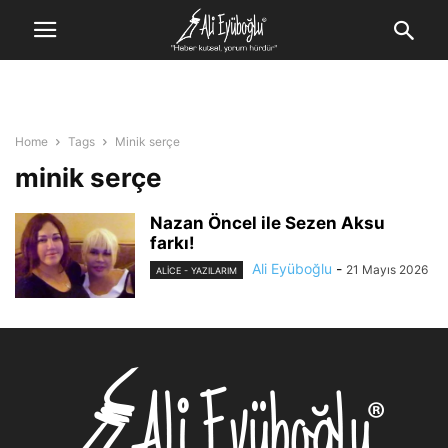
Home
Tags
Minik serçe
minik serçe
Nazan Öncel ile Sezen Aksu
farkı!
Ali Eyüboğlu
-
21 Mayıs 2026
ALİCE - YAZILARIM