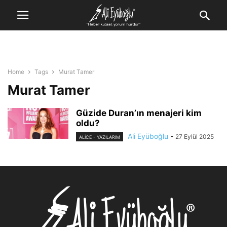
Home
Tags
Murat Tamer
Murat Tamer
Güzide Duran’ın menajeri kim
oldu?
Ali Eyüboğlu
-
27 Eylül 2025
ALİCE - YAZILARIM