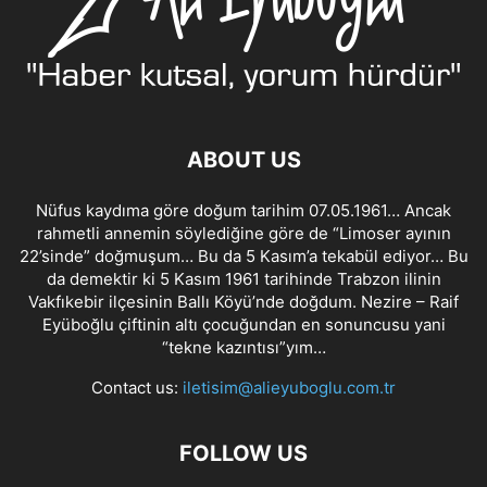
ABOUT US
Nüfus kaydıma göre doğum tarihim 07.05.1961… Ancak
rahmetli annemin söylediğine göre de “Limoser ayının
22’sinde” doğmuşum… Bu da 5 Kasım’a tekabül ediyor… Bu
da demektir ki 5 Kasım 1961 tarihinde Trabzon ilinin
Vakfıkebir ilçesinin Ballı Köyü’nde doğdum. Nezire – Raif
Eyüboğlu çiftinin altı çocuğundan en sonuncusu yani
“tekne kazıntısı”yım…
Contact us:
iletisim@alieyuboglu.com.tr
FOLLOW US