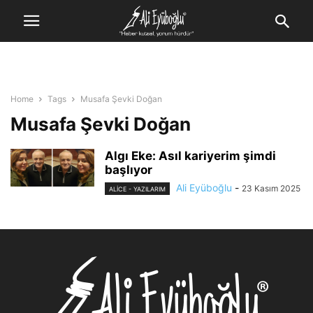
Home
Tags
Musafa Şevki Doğan
Musafa Şevki Doğan
Algı Eke: Asıl kariyerim şimdi
başlıyor
Ali Eyüboğlu
-
23 Kasım 2025
ALİCE - YAZILARIM