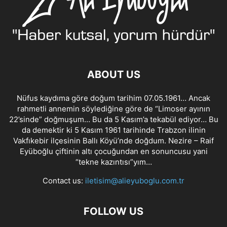
ABOUT US
Nüfus kaydıma göre doğum tarihim 07.05.1961… Ancak
rahmetli annemin söylediğine göre de “Limoser ayının
22’sinde” doğmuşum… Bu da 5 Kasım’a tekabül ediyor… Bu
da demektir ki 5 Kasım 1961 tarihinde Trabzon ilinin
Vakfıkebir ilçesinin Ballı Köyü’nde doğdum. Nezire – Raif
Eyüboğlu çiftinin altı çocuğundan en sonuncusu yani
“tekne kazıntısı”yım…
Contact us:
iletisim@alieyuboglu.com.tr
FOLLOW US