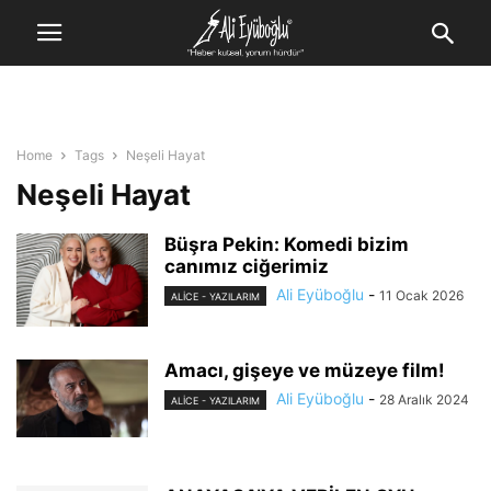
Home
Tags
Neşeli Hayat
Neşeli Hayat
Büşra Pekin: Komedi bizim
canımız ciğerimiz
Ali Eyüboğlu
-
11 Ocak 2026
ALİCE - YAZILARIM
Amacı, gişeye ve müzeye film!
Ali Eyüboğlu
-
28 Aralık 2024
ALİCE - YAZILARIM