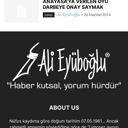
ANAYASA’YA VERİLEN OYU
DARBEYE ONAY SAYMAK
Ali Eyüboğlu
-
20 Haziran 2014
GENEL
ABOUT US
Nüfus kaydıma göre doğum tarihim 07.05.1961… Ancak
rahmetli annemin söylediğine göre de “Limoser ayının