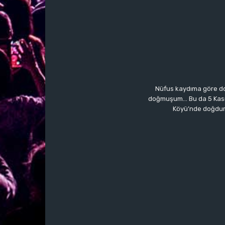
Nüfus kaydıma göre do
doğmuşum… Bu da 5 Kasım’a
Köyü’nde doğdum.