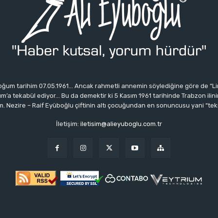
ğum tarihim 07.05.1961… Ancak rahmetli annemin söylediğine göre de “Li
 tekabül ediyor… Bu da demektir ki 5 Kasım 1961 tarihinde Trabzon ilinin 
 Nezire – Raif Eyüboğlu çiftinin altı çocuğundan en sonuncusu yani “tek
İletişim:
iletisim@alieyuboglu.com.tr