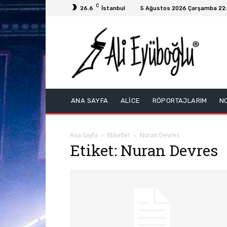
C
26.6
İstanbul
5 Ağustos 2026 Çarşamba 22
ANA SAYFA
ALİCE
RÖPORTAJLARIM
N
Ana Sayfa
Etiketler
Nuran Devres
Etiket: Nuran Devres