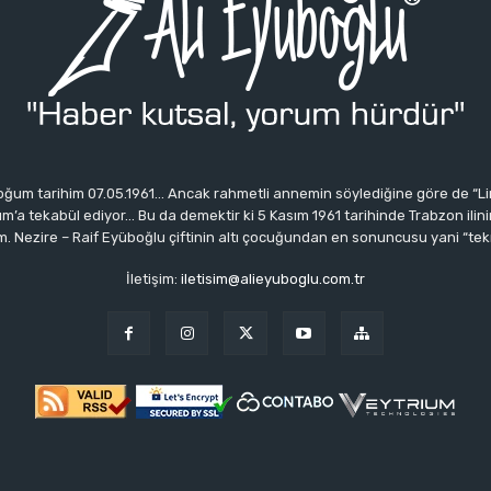
ğum tarihim 07.05.1961… Ancak rahmetli annemin söylediğine göre de “Li
 tekabül ediyor… Bu da demektir ki 5 Kasım 1961 tarihinde Trabzon ilinin 
 Nezire – Raif Eyüboğlu çiftinin altı çocuğundan en sonuncusu yani “tek
İletişim:
iletisim@alieyuboglu.com.tr