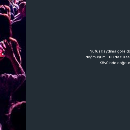
Nüfus kaydıma göre do
doğmuşum… Bu da 5 Kasım’a
Köyü’nde doğdum.