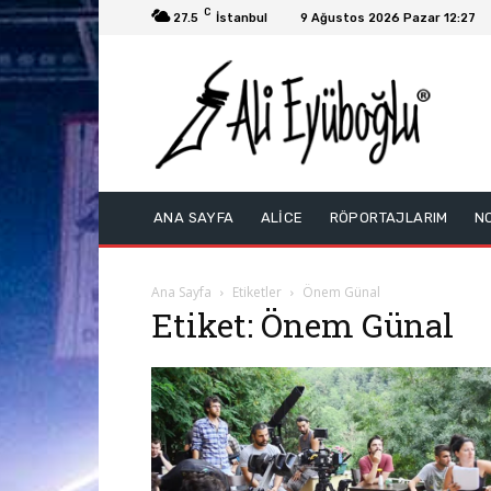
C
27.5
İstanbul
9 Ağustos 2026 Pazar 12:27
ANA SAYFA
ALİCE
RÖPORTAJLARIM
N
Ana Sayfa
Etiketler
Önem Günal
Etiket: Önem Günal