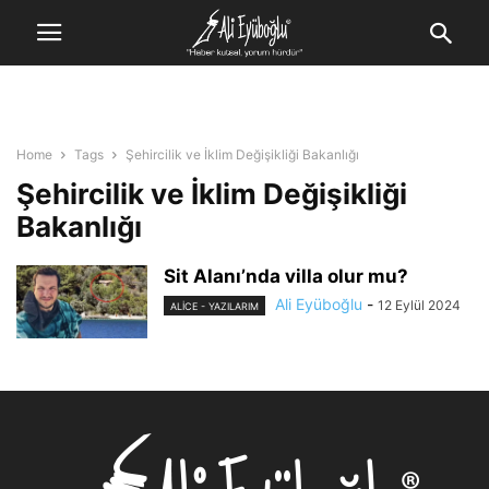
Home
Tags
Şehircilik ve İklim Değişikliği Bakanlığı
Şehircilik ve İklim Değişikliği
Bakanlığı
Sit Alanı’nda villa olur mu?
Ali Eyüboğlu
-
12 Eylül 2024
ALİCE - YAZILARIM