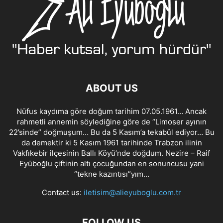
ABOUT US
Nüfus kaydıma göre doğum tarihim 07.05.1961… Ancak
rahmetli annemin söylediğine göre de “Limoser ayının
22’sinde” doğmuşum… Bu da 5 Kasım’a tekabül ediyor… Bu
da demektir ki 5 Kasım 1961 tarihinde Trabzon ilinin
Vakfıkebir ilçesinin Ballı Köyü’nde doğdum. Nezire – Raif
Eyüboğlu çiftinin altı çocuğundan en sonuncusu yani
“tekne kazıntısı”yım…
Contact us:
iletisim@alieyuboglu.com.tr
FOLLOW US