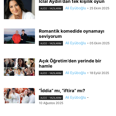
İclal Aydın’dan tek kişilik oyun
Ali Eyüboğlu
-
25 Ekim 2025
ALİCE - YAZILARIM
Romantik komedide oynamayı
seviyorum
Ali Eyüboğlu
-
05 Ekim 2025
ALİCE - YAZILARIM
Açık Öğretim’den yerinde bir
hamle
Ali Eyüboğlu
-
18 Eylül 2025
ALİCE - YAZILARIM
“İddia” mı, “iftira” mı?
Ali Eyüboğlu
-
ALİCE - YAZILARIM
10 Ağustos 2025