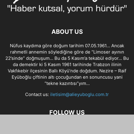
ABOUT US
Nüfus kaydıma göre doğum tarihim 07.05.1961… Ancak
rahmetli annemin söylediğine göre de “Limoser ayının
22’sinde” doğmuşum… Bu da 5 Kasım’a tekabül ediyor… Bu
da demektir ki 5 Kasım 1961 tarihinde Trabzon ilinin
Vakfıkebir ilçesinin Ballı Köyü’nde doğdum. Nezire – Raif
Eyüboğlu çiftinin altı çocuğundan en sonuncusu yani
“tekne kazıntısı”yım…
Contact us:
iletisim@alieyuboglu.com.tr
FOLLOW US