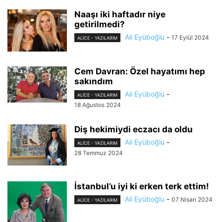
Naaşı iki haftadır niye
getirilmedi?
Ali Eyüboğlu
-
17 Eylül 2024
ALİCE - YAZILARIM
Cem Davran: Özel hayatımı hep
sakındım
Ali Eyüboğlu
-
ALİCE - YAZILARIM
18 Ağustos 2024
Diş hekimiydi eczacı da oldu
Ali Eyüboğlu
-
ALİCE - YAZILARIM
28 Temmuz 2024
İstanbul’u iyi ki erken terk ettim!
Ali Eyüboğlu
-
07 Nisan 2024
ALİCE - YAZILARIM