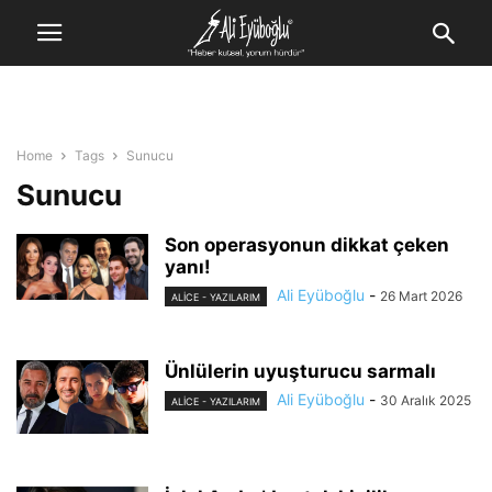
Home
Tags
Sunucu
Sunucu
Son operasyonun dikkat çeken
yanı!
Ali Eyüboğlu
-
26 Mart 2026
ALİCE - YAZILARIM
Ünlülerin uyuşturucu sarmalı
Ali Eyüboğlu
-
30 Aralık 2025
ALİCE - YAZILARIM