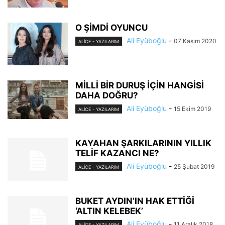
O ŞİMDİ OYUNCU
Ali Eyüboğlu
-
07 Kasım 2020
ALİCE - YAZILARIM
MİLLİ BİR DURUŞ İÇİN HANGİSİ
DAHA DOĞRU?
Ali Eyüboğlu
-
15 Ekim 2019
ALİCE - YAZILARIM
KAYAHAN ŞARKILARININ YILLIK
TELİF KAZANCI NE?
Ali Eyüboğlu
-
25 Şubat 2019
ALİCE - YAZILARIM
BUKET AYDIN’IN HAK ETTİĞİ
‘ALTIN KELEBEK’
Ali Eyüboğlu
-
11 Aralık 2018
ALİCE - YAZILARIM