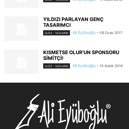
YILDIZI PARLAYAN GENÇ
TASARIMCI
Ali Eyüboğlu
-
08 Ocak 2017
ALİCE - YAZILARIM
KISMETSE OLUR’UN SPONSORU
SİMİTÇİ!
Ali Eyüboğlu
-
10 Aralık 2016
ALİCE - YAZILARIM