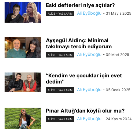
Eski defterleri niye açtılar?
Ali Eyüboğlu
-
31 Mayıs 2025
ALİCE - YAZILARIM
Ayşegül Aldinç: Minimal
takılmayı tercih ediyorum
Ali Eyüboğlu
-
09 Mart 2025
ALİCE - YAZILARIM
‘‘Kendim ve çocuklar için evet
dedim’’
Ali Eyüboğlu
-
05 Ocak 2025
ALİCE - YAZILARIM
Pınar Altuğ’dan köylü olur mu?
Ali Eyüboğlu
-
24 Kasım 2024
ALİCE - YAZILARIM