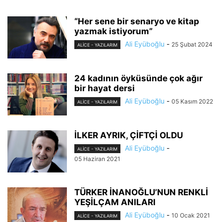
“Her sene bir senaryo ve kitap
yazmak istiyorum”
Ali Eyüboğlu
-
25 Şubat 2024
ALİCE - YAZILARIM
24 kadının öyküsünde çok ağır
bir hayat dersi
Ali Eyüboğlu
-
05 Kasım 2022
ALİCE - YAZILARIM
İLKER AYRIK, ÇİFTÇİ OLDU
Ali Eyüboğlu
-
ALİCE - YAZILARIM
05 Haziran 2021
TÜRKER İNANOĞLU’NUN RENKLİ
YEŞİLÇAM ANILARI
Ali Eyüboğlu
-
10 Ocak 2021
ALİCE - YAZILARIM