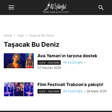
Home
Tags
Taşacak Bu Deniz
Taşacak Bu Deniz
Ava Yaman’ın tarzına destek
Ali Eyüboğlu
-
ALİCE - YAZILARIM
07 Haziran 2026
Film Festivali Trabzon’a yakıştı!
Ali Eyüboğlu
-
28 Aralık 2025
ALİCE - YAZILARIM