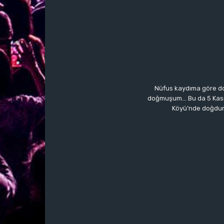
Nüfus kaydıma göre do
doğmuşum… Bu da 5 Kasım’a
Köyü’nde doğdum.