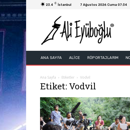
C
23.4
İstanbul
7 Ağustos 2026 Cuma 07:34
ANA SAYFA
ALİCE
RÖPORTAJLARIM
N
Ana Sayfa
Etiketler
Vodvil
Etiket: Vodvil