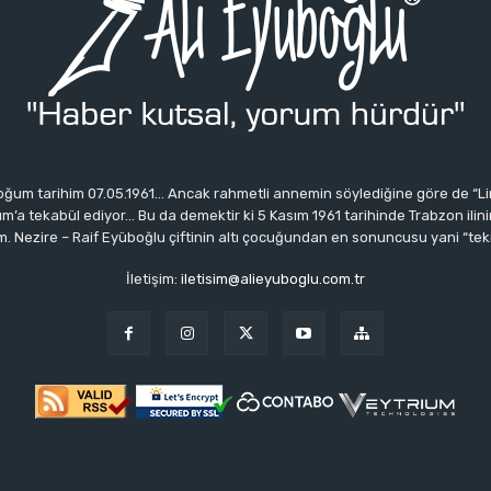
ğum tarihim 07.05.1961… Ancak rahmetli annemin söylediğine göre de “Li
 tekabül ediyor… Bu da demektir ki 5 Kasım 1961 tarihinde Trabzon ilinin 
 Nezire – Raif Eyüboğlu çiftinin altı çocuğundan en sonuncusu yani “tek
İletişim:
iletisim@alieyuboglu.com.tr