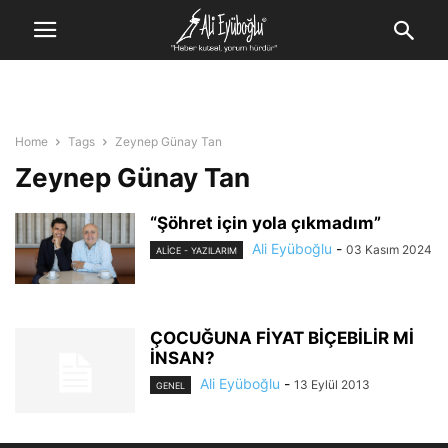
Home
Tags
Zeynep Günay Tan
Zeynep Günay Tan
“Şöhret için yola çıkmadım”
Ali Eyüboğlu
-
03 Kasım 2024
ALİCE - YAZILARIM
ÇOCUĞUNA FİYAT BİÇEBİLİR Mİ
İNSAN?
Ali Eyüboğlu
-
13 Eylül 2013
GENEL