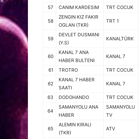
57
CANIM KARDESIM
TRT COCUK
ZENGIN KIZ FAKIR
58
TRT 1
OGLAN (TKR)
DEVLET DUSMANI
59
KANALTÜRK
(Y.S)
KANAL 7 ANA
60
KANAL 7
HABER BULTENI
61
TROTRO
TRT COCUK
KANAL 7 HABER
62
KANAL 7
SAATI
63
DODOHANDO
TRT COCUK
SAMANYOLU ANA
SAMANYOLU
64
HABER
TV
ALEMIN KIRALI
65
ATV
(TKR)