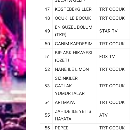
SEDA’YA GELIN
47
KOSTEBEKGILLER
TRT COCUK
48
OCUK ILE BOCUK
TRT COCUK
EN GUZEL BOLUM
49
STAR TV
(TKR)
50
CANIM KARDESIM
TRT COCUK
BIR ASK HIKAYESI
51
FOX TV
(OZET)
52
NANE ILE LIMON
TRT COCUK
SIZINKILER
53
CATLAK
TRT COCUK
YUMURTALAR
54
ARI MAYA
TRT COCUK
ZAHIDE ILE YETIS
55
ATV
HAYATA
56
PEPEE
TRT COCUK