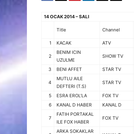
14 OCAK 2014 – SALI
Title
Channel
1
KACAK
ATV
BENIM ICIN
2
SHOW TV
UZULME
3
BENI AFFET
STAR TV
MUTLU AILE
4
STAR TV
DEFTERI (T.S)
5
ESRA EROL’LA
FOX TV
6
KANAL D HABER
KANAL D
FATIH PORTAKAL
7
FOX TV
ILE FOX HABER
ARKA SOKAKLAR