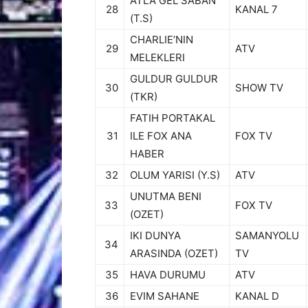
ATLA GEL SABAN
28
KANAL 7
(T.S)
CHARLIE’NIN
29
ATV
MELEKLERI
GULDUR GULDUR
30
SHOW TV
(TKR)
FATIH PORTAKAL
31
ILE FOX ANA
FOX TV
HABER
32
OLUM YARISI (Y.S)
ATV
UNUTMA BENI
33
FOX TV
(OZET)
IKI DUNYA
SAMANYOLU
34
ARASINDA (OZET)
TV
35
HAVA DURUMU
ATV
36
EVIM SAHANE
KANAL D