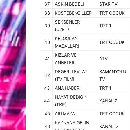
37
ASKIN BEDELI
STAR TV
38
KOSTEBEKGILLER
TRT COCUK
SEKSENLER
39
TRT 1
(OZET)
KELOGLAN
40
TRT COCUK
MASALLARI
KIZLAR VE
41
ATV
ANNELERI
DEGERLI EVLAT
SAMANYOLU
42
(TV FILMI)
TV
43
ANA HABER
TRT 1
HAYAT DEDIGIN
44
KANAL 7
(TKR)
45
ARI MAYA
TRT COCUK
KAYNANA GELIN
46
KANAL D