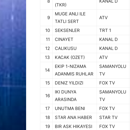
8
KANAL D
(TKR)
MUGE ANLI ILE
9
ATV
TATLI SERT
10
SEKSENLER
TRT 1
11
CINAYET
KANAL D
12
CALIKUSU
KANAL D
13
KACAK (OZET)
ATV
EKIP 1-NIZAMA
SAMANYOLU
14
ADANMIS RUHLAR
TV
15
DENIZ YILDIZI
FOX TV
IKI DUNYA
SAMANYOLU
16
ARASINDA
TV
17
UNUTMA BENI
FOX TV
18
STAR ANA HABER
STAR TV
19
BIR ASK HIKAYESI
FOX TV