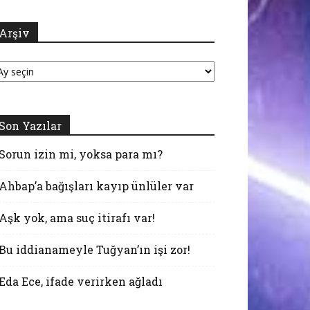
Arşiv
şiv
Son Yazılar
Sorun izin mi, yoksa para mı?
Ahbap’a bağışları kayıp ünlüler var
Aşk yok, ama suç itirafı var!
Bu iddianameyle Tuğyan’ın işi zor!
Eda Ece, ifade verirken ağladı