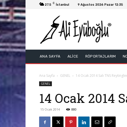
C
27.5
İstanbul
9 Ağustos 2026 Pazar 12:35
ANA SAYFA
ALİCE
RÖPORTAJLARIM
N
Ana Sayfa
GENEL
14 Ocak 2014 Salı TNS Reytingler
GENEL
14 Ocak 2014 S
15 Ocak 2014
880