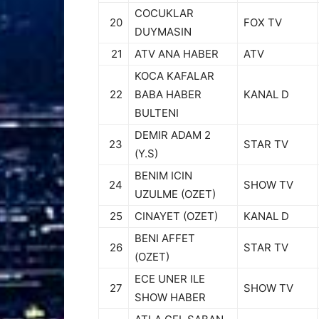
COCUKLAR
20
FOX TV
DUYMASIN
21
ATV ANA HABER
ATV
KOCA KAFALAR
22
BABA HABER
KANAL D
BULTENI
DEMIR ADAM 2
23
STAR TV
(Y.S)
BENIM ICIN
24
SHOW TV
UZULME (OZET)
25
CINAYET (OZET)
KANAL D
BENI AFFET
26
STAR TV
(OZET)
ECE UNER ILE
27
SHOW TV
SHOW HABER