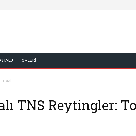
OSTALJİ
GALERİ
: Total
alı TNS Reytingler: To