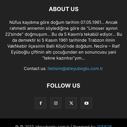
ABOUT US
Nüfus kaydıma göre doğum tarihim 07.05.1961… Ancak
rahmetli annemin söylediğine göre de “Limoser ayının
22’sinde” doğmuşum… Bu da 5 Kasım’a tekabül ediyor… Bu
da demektir ki 5 Kasım 1961 tarihinde Trabzon ilinin
Vakfıkebir ilçesinin Ballı Köyü’nde doğdum. Nezire – Raif
Eyüboğlu çiftinin altı çocuğundan en sonuncusu yani
“tekne kazıntısı”yım…
Contact us:
iletisim@alieyuboglu.com.tr
FOLLOW US
© © 2010 alieyuboglu.com.tr | Powered by
ADMCW