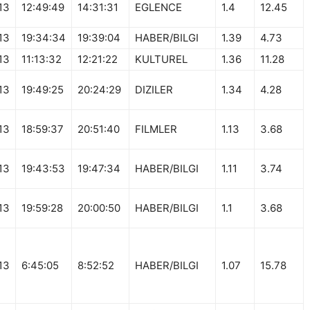
13
12:49:49
14:31:31
EGLENCE
1.4
12.45
13
19:34:34
19:39:04
HABER/BILGI
1.39
4.73
13
11:13:32
12:21:22
KULTUREL
1.36
11.28
13
19:49:25
20:24:29
DIZILER
1.34
4.28
13
18:59:37
20:51:40
FILMLER
1.13
3.68
13
19:43:53
19:47:34
HABER/BILGI
1.11
3.74
13
19:59:28
20:00:50
HABER/BILGI
1.1
3.68
13
6:45:05
8:52:52
HABER/BILGI
1.07
15.78