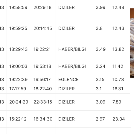
13
19:58:59
20:29:18
DIZILER
3.99
12.48
13
19:59:25
20:14:45
DIZILER
3.8
12.43
13
18:29:43
19:22:21
HABER/BILGI
3.49
13.82
13
19:00:03
19:53:18
HABER/BILGI
3.24
11.42
13
19:22:39
19:56:17
EGLENCE
3.15
10.73
13
17:17:59
18:22:40
DIZILER
3.1
16.31
13
20:24:29
22:33:15
DIZILER
3.09
7.89
13
15:22:12
16:34:30
DIZILER
2.97
23.04