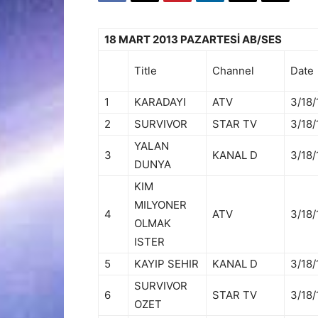
18 MART 2013 PAZARTESİ AB/SES
Title
Channel
Date
1
KARADAYI
ATV
3/18/
2
SURVIVOR
STAR TV
3/18/
YALAN
3
KANAL D
3/18/
DUNYA
KIM
MILYONER
4
ATV
3/18/
OLMAK
ISTER
5
KAYIP SEHIR
KANAL D
3/18/
SURVIVOR
6
STAR TV
3/18/
OZET