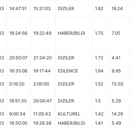
13
14:47:51
15:21:03
DIZILER
1.82
16.24
13
18:24:56
19:22:49
HABER/BILGI
1.75
7.05
13
20:50:07
21:34:20
DIZILER
1.72
4.41
13
16:35:08
18:17:44
EGLENCE
1.64
9.95
13
0:16:20
2:00:00
DIZILER
1.52
13.03
13
18:51:35
20:00:47
DIZILER
1.5
5.29
13
9:00:34
11:05:43
KULTUREL
1.42
14.29
13
18:30:00
19:26:36
HABER/BILGI
1.41
5.49