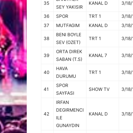
35
KANAL D
3/18/
SEY YAKISIR
36
SPOR
TRT 1
3/18/
37
MUTFAGIM
KANAL D
3/18/
BENI BOYLE
38
TRT 1
3/18/
SEV (OZET)
ORTA DIREK
39
KANAL 7
3/18/
SABAN (T.S)
HAVA
40
TRT 1
3/18/
DURUMU
SPOR
41
SHOW TV
3/18/
SAYFASI
IRFAN
DEGIRMENCI
42
KANAL D
3/18/
ILE
GUNAYDIN