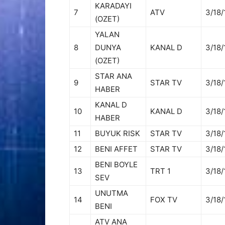
KARADAYI
7
ATV
3/18/
(OZET)
YALAN
8
DUNYA
KANAL D
3/18/
(OZET)
STAR ANA
9
STAR TV
3/18/
HABER
KANAL D
10
KANAL D
3/18/
HABER
11
BUYUK RISK
STAR TV
3/18/
12
BENI AFFET
STAR TV
3/18/
BENI BOYLE
13
TRT 1
3/18/
SEV
UNUTMA
14
FOX TV
3/18/
BENI
ATV ANA