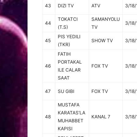
43
DIZI TV
ATV
3/18/
TOKATCI
SAMANYOLU
44
3/18/
(T.S)
TV
PIS YEDILI
45
SHOW TV
3/18/
(TKR)
FATIH
PORTAKAL
46
FOX TV
3/18/
ILE CALAR
SAAT
47
SU GIBI
FOX TV
3/18/
MUSTAFA
KARATAS’LA
48
KANAL 7
3/18/
MUHABBET
KAPISI