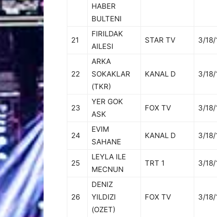
HABER
BULTENI
FIRILDAK
21
STAR TV
3/18/
AILESI
ARKA
22
SOKAKLAR
KANAL D
3/18/
(TKR)
YER GOK
23
FOX TV
3/18/
ASK
EVIM
24
KANAL D
3/18/
SAHANE
LEYLA ILE
25
TRT 1
3/18/
MECNUN
DENIZ
26
YILDIZI
FOX TV
3/18/
(OZET)