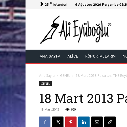
C
25
İstanbul
6 Ağustos 2026 Perşembe 02:2
ANA SAYFA
ALİCE
RÖPORTAJLARIM
N
Ana Sayfa
GENEL
18 Mart 2013 Pazartesi TNS Reyt
GENEL
18 Mart 2013 P
19 Mart 2013
659