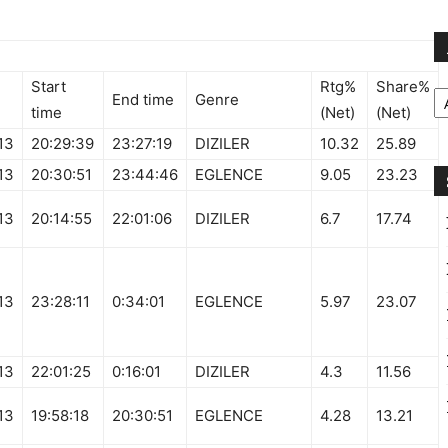
Ar
Start
Rtg%
Share%
End time
Genre
time
(Net)
(Net)
13
20:29:39
23:27:19
DIZILER
10.32
25.89
13
20:30:51
23:44:46
EGLENCE
9.05
23.23
13
20:14:55
22:01:06
DIZILER
6.7
17.74
13
23:28:11
0:34:01
EGLENCE
5.97
23.07
13
22:01:25
0:16:01
DIZILER
4.3
11.56
13
19:58:18
20:30:51
EGLENCE
4.28
13.21