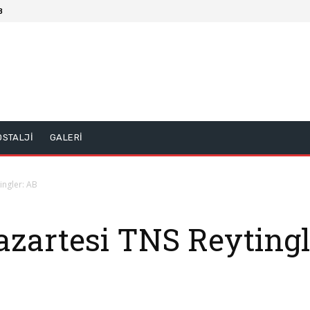
8
OSTALJİ
GALERİ
ingler: AB
azartesi TNS Reytingl