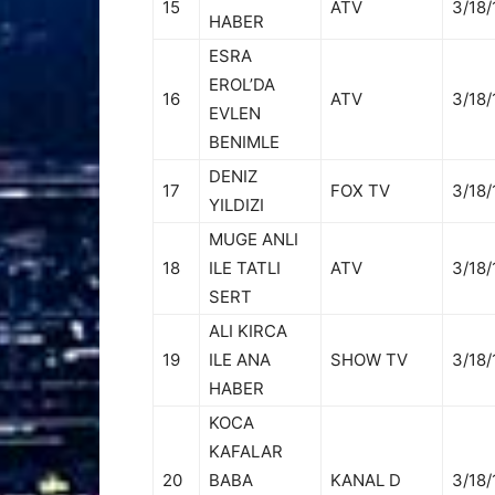
15
ATV
3/18/
HABER
ESRA
EROL’DA
16
ATV
3/18/
EVLEN
BENIMLE
DENIZ
17
FOX TV
3/18/
YILDIZI
MUGE ANLI
18
ILE TATLI
ATV
3/18/
SERT
ALI KIRCA
19
ILE ANA
SHOW TV
3/18/
HABER
KOCA
KAFALAR
20
BABA
KANAL D
3/18/