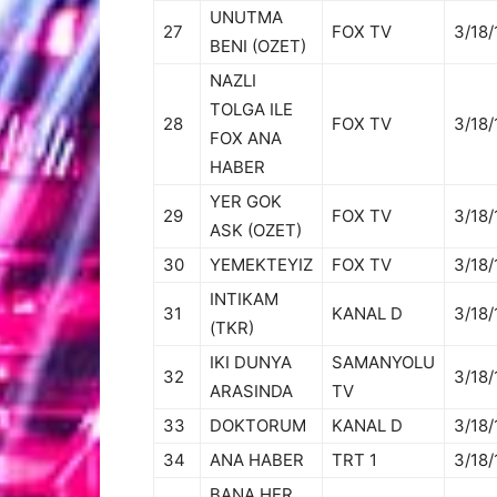
UNUTMA
27
FOX TV
3/18/
BENI (OZET)
NAZLI
TOLGA ILE
28
FOX TV
3/18/
FOX ANA
HABER
YER GOK
29
FOX TV
3/18/
ASK (OZET)
30
YEMEKTEYIZ
FOX TV
3/18/
INTIKAM
31
KANAL D
3/18/
(TKR)
IKI DUNYA
SAMANYOLU
32
3/18/
ARASINDA
TV
33
DOKTORUM
KANAL D
3/18/
34
ANA HABER
TRT 1
3/18/
BANA HER