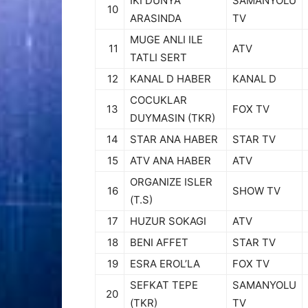
IKI DUNYA
SAMANYOLU
10
ARASINDA
TV
MUGE ANLI ILE
11
ATV
TATLI SERT
12
KANAL D HABER
KANAL D
COCUKLAR
13
FOX TV
DUYMASIN (TKR)
14
STAR ANA HABER
STAR TV
15
ATV ANA HABER
ATV
ORGANIZE ISLER
16
SHOW TV
(T.S)
17
HUZUR SOKAGI
ATV
18
BENI AFFET
STAR TV
19
ESRA EROL’LA
FOX TV
SEFKAT TEPE
SAMANYOLU
20
(TKR)
TV