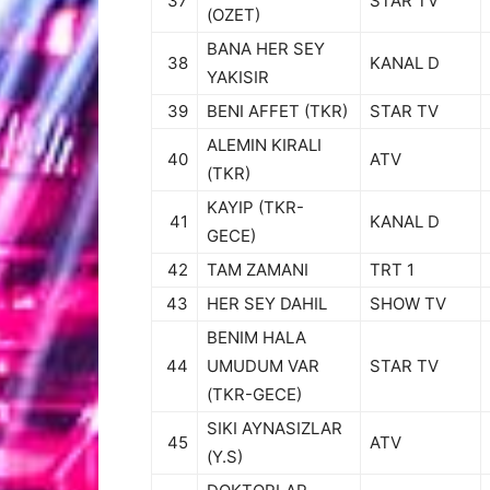
37
STAR TV
(OZET)
BANA HER SEY
38
KANAL D
YAKISIR
39
BENI AFFET (TKR)
STAR TV
ALEMIN KIRALI
40
ATV
(TKR)
KAYIP (TKR-
41
KANAL D
GECE)
42
TAM ZAMANI
TRT 1
43
HER SEY DAHIL
SHOW TV
BENIM HALA
44
UMUDUM VAR
STAR TV
(TKR-GECE)
SIKI AYNASIZLAR
45
ATV
(Y.S)