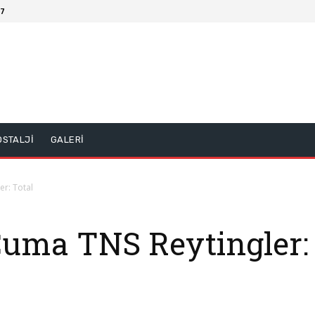
17
OSTALJİ
GALERİ
er: Total
Cuma TNS Reytingler: