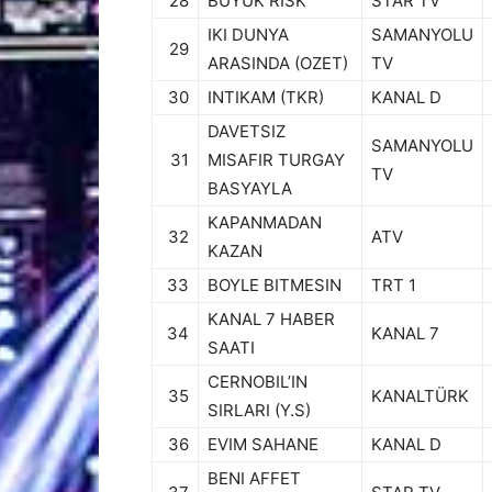
28
BUYUK RISK
STAR TV
IKI DUNYA
SAMANYOLU
29
ARASINDA (OZET)
TV
30
INTIKAM (TKR)
KANAL D
DAVETSIZ
SAMANYOLU
31
MISAFIR TURGAY
TV
BASYAYLA
KAPANMADAN
32
ATV
KAZAN
33
BOYLE BITMESIN
TRT 1
KANAL 7 HABER
34
KANAL 7
SAATI
CERNOBIL’IN
35
KANALTÜRK
SIRLARI (Y.S)
36
EVIM SAHANE
KANAL D
BENI AFFET