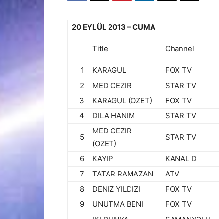
20 EYLÜL 2013 – CUMA
Title
Channel
1
KARAGUL
FOX TV
2
MED CEZIR
STAR TV
3
KARAGUL (OZET)
FOX TV
4
DILA HANIM
STAR TV
MED CEZIR
5
STAR TV
(OZET)
6
KAYIP
KANAL D
7
TATAR RAMAZAN
ATV
8
DENIZ YILDIZI
FOX TV
9
UNUTMA BENI
FOX TV