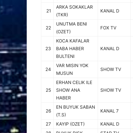
ARKA SOKAKLAR
21
KANAL D
(TKR)
UNUTMA BENI
22
FOX TV
(OZET)
KOCA KAFALAR
23
BABA HABER
KANAL D
BULTENI
VAR MISIN YOK
24
SHOW TV
MUSUN
ERHAN CELIK ILE
25
SHOW ANA
SHOW TV
HABER
EN BUYUK SABAN
26
KANAL 7
(T.S)
27
KAYIP (OZET)
KANAL D