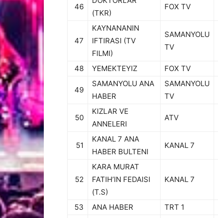
DOKTORLAR
46
FOX TV
(TKR)
KAYNANANIN
SAMANYOLU
47
IFTIRASI (TV
TV
FILMI)
48
YEMEKTEYIZ
FOX TV
SAMANYOLU ANA
SAMANYOLU
49
HABER
TV
KIZLAR VE
50
ATV
ANNELERI
KANAL 7 ANA
51
KANAL 7
HABER BULTENI
KARA MURAT
52
FATIH’IN FEDAISI
KANAL 7
(T.S)
53
ANA HABER
TRT 1