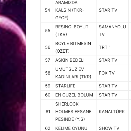
ARAMIZDA
54
KALSIN (TKR-
STAR TV
GECE)
BESINCI BOYUT
SAMANYOLU
55
(TKR)
TV
BOYLE BITMESIN
56
TRT 1
(OZET)
57
ASKIN BEDELI
STAR TV
UMUTSUZ EV
58
FOX TV
KADINLARI (TKR)
59
STARLIFE
STAR TV
60
EN GUZEL BOLUM
STAR TV
SHERLOCK
61
HOLMES EFSANE
KANALTÜRK
PESINDE (Y.S)
62
KELIME OYUNU
SHOW TV