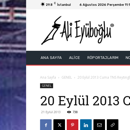
C
29.8
İstanbul
6 Ağustos 2026 Perşembe 11:
ANA SAYFA
ALİCE
RÖPORTAJLARIM
N
Ana Sayfa
GENEL
20 Eylül 2013 Cuma TNS Reytingl
GENEL
20 Eylül 2013 
21 Eylül 2013
738