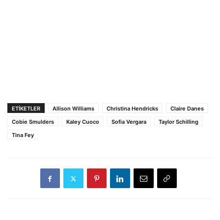
ETİKETLER
Allison Williams
Christina Hendricks
Claire Danes
Cobie Smulders
Kaley Cuoco
Sofia Vergara
Taylor Schilling
Tina Fey