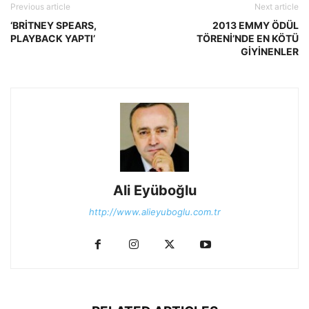
Previous article
Next article
‘BRİTNEY SPEARS,
2013 EMMY ÖDÜL
PLAYBACK YAPTI’
TÖRENİ’NDE EN KÖTÜ
GİYİNENLER
Ali Eyüboğlu
http://www.alieyuboglu.com.tr