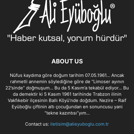
ABOUT US
Nüfus kaydıma göre doğum tarihim 07.05.1961… Ancak
rahmetli annemin söylediğine göre de “Limoser ayının
22’sinde” doğmuşum… Bu da 5 Kasım’a tekabül ediyor… Bu
da demektir ki 5 Kasım 1961 tarihinde Trabzon ilinin
Vakfıkebir ilçesinin Ballı Köyü’nde doğdum. Nezire – Raif
Eyüboğlu çiftinin altı çocuğundan en sonuncusu yani
“tekne kazıntısı”yım…
Contact us:
iletisim@alieyuboglu.com.tr