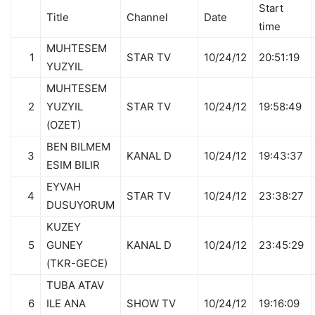
Start
Title
Channel
Date
time
MUHTESEM
1
STAR TV
10/24/12
20:51:19
YUZYIL
MUHTESEM
2
YUZYIL
STAR TV
10/24/12
19:58:49
(OZET)
BEN BILMEM
3
KANAL D
10/24/12
19:43:37
ESIM BILIR
EYVAH
4
STAR TV
10/24/12
23:38:27
DUSUYORUM
KUZEY
5
GUNEY
KANAL D
10/24/12
23:45:29
(TKR-GECE)
TUBA ATAV
6
ILE ANA
SHOW TV
10/24/12
19:16:09