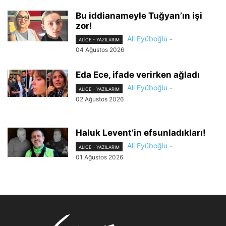
Bu iddianameyle Tuğyan’ın işi
zor!
Ali Eyüboğlu
-
ALİCE - YAZILARIM
04 Ağustos 2026
Eda Ece, ifade verirken ağladı
Ali Eyüboğlu
-
ALİCE - YAZILARIM
02 Ağustos 2026
Haluk Levent’in efsunladıkları!
Ali Eyüboğlu
-
ALİCE - YAZILARIM
01 Ağustos 2026