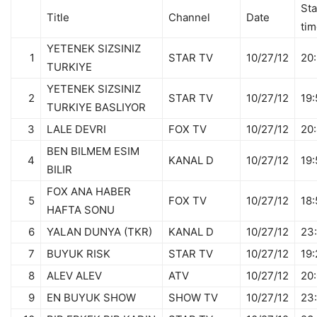
Sta
Title
Channel
Date
ti
YETENEK SIZSINIZ
1
STAR TV
10/27/12
20
TURKIYE
YETENEK SIZSINIZ
2
STAR TV
10/27/12
19:
TURKIYE BASLIYOR
3
LALE DEVRI
FOX TV
10/27/12
20
BEN BILMEM ESIM
4
KANAL D
10/27/12
19:
BILIR
FOX ANA HABER
5
FOX TV
10/27/12
18
HAFTA SONU
6
YALAN DUNYA (TKR)
KANAL D
10/27/12
23
7
BUYUK RISK
STAR TV
10/27/12
19
8
ALEV ALEV
ATV
10/27/12
20:
9
EN BUYUK SHOW
SHOW TV
10/27/12
23