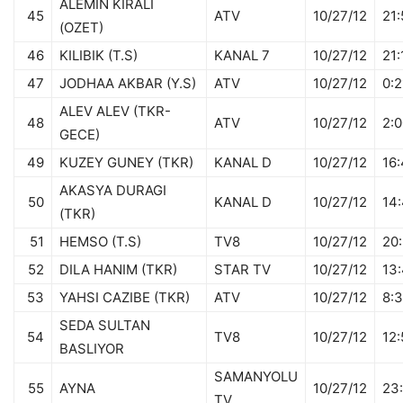
ALEMIN KIRALI
45
ATV
10/27/12
21:
(OZET)
46
KILIBIK (T.S)
KANAL 7
10/27/12
21:
47
JODHAA AKBAR (Y.S)
ATV
10/27/12
0:2
ALEV ALEV (TKR-
48
ATV
10/27/12
2:0
GECE)
49
KUZEY GUNEY (TKR)
KANAL D
10/27/12
16:
AKASYA DURAGI
50
KANAL D
10/27/12
14
(TKR)
51
HEMSO (T.S)
TV8
10/27/12
20:
52
DILA HANIM (TKR)
STAR TV
10/27/12
13:
53
YAHSI CAZIBE (TKR)
ATV
10/27/12
8:3
SEDA SULTAN
54
TV8
10/27/12
12:
BASLIYOR
SAMANYOLU
55
AYNA
10/27/12
23:
TV