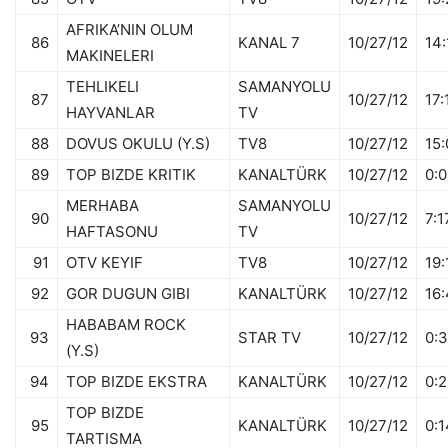
AFRIKA’NIN OLUM
86
KANAL 7
10/27/12
14:
MAKINELERI
TEHLIKELI
SAMANYOLU
87
10/27/12
17:
HAYVANLAR
TV
88
DOVUS OKULU (Y.S)
TV8
10/27/12
15:
89
TOP BIZDE KRITIK
KANALTÜRK
10/27/12
0:
MERHABA
SAMANYOLU
90
10/27/12
7:1
HAFTASONU
TV
91
OTV KEYIF
TV8
10/27/12
19:
92
GOR DUGUN GIBI
KANALTÜRK
10/27/12
16
HABABAM ROCK
93
STAR TV
10/27/12
0:
(Y.S)
94
TOP BIZDE EKSTRA
KANALTÜRK
10/27/12
0:
TOP BIZDE
95
KANALTÜRK
10/27/12
0:1
TARTISMA