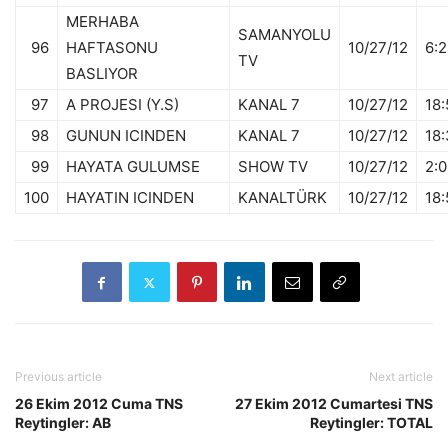
MERHABA
SAMANYOLU
96
HAFTASONU
10/27/12
6:
TV
BASLIYOR
97
A PROJESI (Y.S)
KANAL 7
10/27/12
18:
98
GUNUN ICINDEN
KANAL 7
10/27/12
18
99
HAYATA GULUMSE
SHOW TV
10/27/12
2:
100
HAYATIN ICINDEN
KANALTÜRK
10/27/12
18:
Previous article
Next article
26 Ekim 2012 Cuma TNS
27 Ekim 2012 Cumartesi TNS
Reytingler: AB
Reytingler: TOTAL