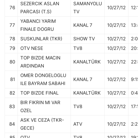
SEZERCIK ASLAN
SAMANYOLU
76
10/27/12
12:
PARCASI (T.S)
TV
YABANCI YARIM
77
KANAL 7
10/27/12
13:
FINALE DOGRU
78
SUSKUNLAR (TKR)
SHOW TV
10/27/12
2:0
79
OTV NESE
TV8
10/27/12
20:
TOP BIZDE MACIN
80
KANALTÜRK
10/27/12
22
ARDINDAN
OMER DONGELOGLU
81
KANAL 7
10/27/12
9:1
ILE BAYRAM SABAHI
82
TOP BIZDE FINAL
KANALTÜRK
10/27/12
0:
BIR FIKRIN MI VAR
83
TV8
10/27/12
17:
OZEL
ASK VE CEZA (TKR-
84
ATV
10/27/12
2:2
GECE)
85
OTV
TV8
10/27/12
19: