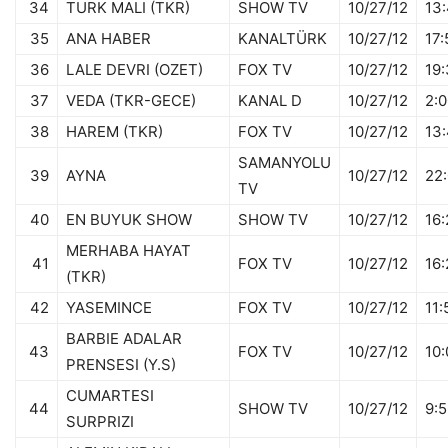
34
TURK MALI (TKR)
SHOW TV
10/27/12
13:
35
ANA HABER
KANALTÜRK
10/27/12
17:
36
LALE DEVRI (OZET)
FOX TV
10/27/12
19:
37
VEDA (TKR-GECE)
KANAL D
10/27/12
2:0
38
HAREM (TKR)
FOX TV
10/27/12
13:
SAMANYOLU
39
AYNA
10/27/12
22:
TV
40
EN BUYUK SHOW
SHOW TV
10/27/12
16:
MERHABA HAYAT
41
FOX TV
10/27/12
16:
(TKR)
42
YASEMINCE
FOX TV
10/27/12
11:
BARBIE ADALAR
43
FOX TV
10/27/12
10:
PRENSESI (Y.S)
CUMARTESI
44
SHOW TV
10/27/12
9:
SURPRIZI