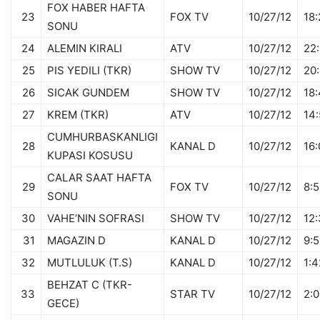
FOX HABER HAFTA
23
FOX TV
10/27/12
18:
SONU
24
ALEMIN KIRALI
ATV
10/27/12
22
25
PIS YEDILI (TKR)
SHOW TV
10/27/12
20
26
SICAK GUNDEM
SHOW TV
10/27/12
18
27
KREM (TKR)
ATV
10/27/12
14
CUMHURBASKANLIGI
28
KANAL D
10/27/12
16:
KUPASI KOSUSU
CALAR SAAT HAFTA
29
FOX TV
10/27/12
8:5
SONU
30
VAHE’NIN SOFRASI
SHOW TV
10/27/12
12
31
MAGAZIN D
KANAL D
10/27/12
9:5
32
MUTLULUK (T.S)
KANAL D
10/27/12
1:4
BEHZAT C (TKR-
33
STAR TV
10/27/12
2:0
GECE)