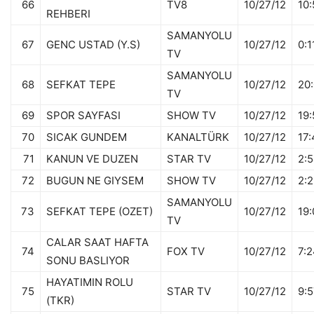
66
TV8
10/27/12
10:
REHBERI
SAMANYOLU
67
GENC USTAD (Y.S)
10/27/12
0:1
TV
SAMANYOLU
68
SEFKAT TEPE
10/27/12
20:
TV
69
SPOR SAYFASI
SHOW TV
10/27/12
19:
70
SICAK GUNDEM
KANALTÜRK
10/27/12
17:
71
KANUN VE DUZEN
STAR TV
10/27/12
2:
72
BUGUN NE GIYSEM
SHOW TV
10/27/12
2:
SAMANYOLU
73
SEFKAT TEPE (OZET)
10/27/12
19
TV
CALAR SAAT HAFTA
74
FOX TV
10/27/12
7:
SONU BASLIYOR
HAYATIMIN ROLU
75
STAR TV
10/27/12
9:5
(TKR)