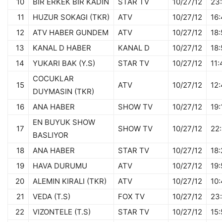
10
BIR ERKEK BIR KADIN
STAR TV
10/27/12
23
11
HUZUR SOKAGI (TKR)
ATV
10/27/12
16:
12
ATV HABER GUNDEM
ATV
10/27/12
18:
13
KANAL D HABER
KANAL D
10/27/12
18:
14
YUKARI BAK (Y.S)
STAR TV
10/27/12
11:
COCUKLAR
15
ATV
10/27/12
12:
DUYMASIN (TKR)
16
ANA HABER
SHOW TV
10/27/12
19:
EN BUYUK SHOW
17
SHOW TV
10/27/12
22
BASLIYOR
18
ANA HABER
STAR TV
10/27/12
18:
19
HAVA DURUMU
ATV
10/27/12
19:
20
ALEMIN KIRALI (TKR)
ATV
10/27/12
10
21
VEDA (T.S)
FOX TV
10/27/12
23
22
VIZONTELE (T.S)
STAR TV
10/27/12
15: