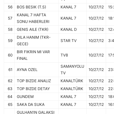
56
BOS BESIK (T.S)
KANAL 7
10/27/12
15:
KANAL 7 HAFTA
57
KANAL 7
10/27/12
18:
SONU HABERLERI
58
GENIS AILE (TKR)
KANAL D
10/27/12
12:
DILA HANIM (TKR-
59
STAR TV
10/27/12
3:4
GECE)
BIR FIKRIN MI VAR
60
TV8
10/27/12
17
FINAL
SAMANYOLU
61
AYNA OZEL
10/27/12
23:
TV
62
TOP BIZDE ANALIZ
KANALTÜRK
10/27/12
22:
63
TOP BIZDE DETAY
KANALTÜRK
10/27/12
22
64
GUNDEM
KANAL 7
10/27/12
18:
65
SAKA DA SUKA
KANAL 7
10/27/12
16:
GULHAN’IN GALAKSI