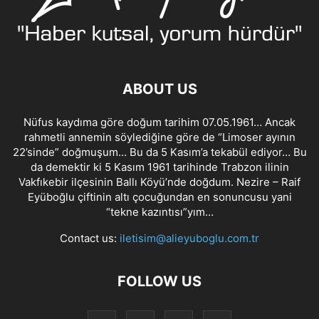
ABOUT US
Nüfus kaydıma göre doğum tarihim 07.05.1961… Ancak
rahmetli annemin söylediğine göre de “Limoser ayının
22’sinde” doğmuşum… Bu da 5 Kasım’a tekabül ediyor… Bu
da demektir ki 5 Kasım 1961 tarihinde Trabzon ilinin
Vakfıkebir ilçesinin Ballı Köyü’nde doğdum. Nezire – Raif
Eyüboğlu çiftinin altı çocuğundan en sonuncusu yani
“tekne kazıntısı”yım…
Contact us:
iletisim@alieyuboglu.com.tr
FOLLOW US